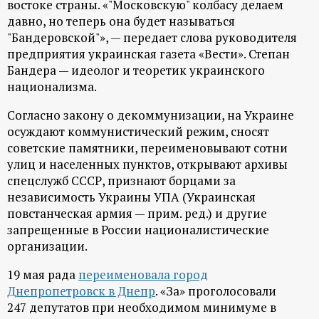
востоке страны. «"Московскую" колбасу делаем
ц
давно, но теперь она будет называться
"Бандеровской"», — передает слова руководителя
и
предприятия украинская газета «Вести». Степан
Бандера — идеолог и теоретик украинского
о
национализма.
Согласно закону о декоммунизации, на Украине
н
осуждают коммунистический режим, сносят
советские памятники, переименовывают сотни
н
улиц и населенных пунктов, открывают архивы
спецслужб СССР, признают борцами за
ы
независимость Украины УПА (Украинская
повстанческая армия — прим. ред.) и другие
й
запрещенные в России националистические
организации.
п
19 мая рада
переименовала город
о
Днепропетровск в Днепр
. «За» проголосовали
247 депутатов при необходимом минимуме в