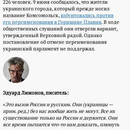
226 человек. 9 июня сообщалось, что жители
р
украинского города, который прежде носил
название Комсомольск,
взбунтовались против
т
его переименования в Горишние Плавни
. В ходе
общественных слушаний они отвергли вариант,
а
утвержденный Верховной радой. Однако
постановление об отмене переименования
л
украинский парламент не поддержал.
Эдуард Лимонов, писатель:
«
Это вызов России и русским. Они (украинцы —
прим. ред.) без нас вообще жить не могут. Все их
существование только на России и держится. Они
все время пытаются что-то нам доказать, плюнуть