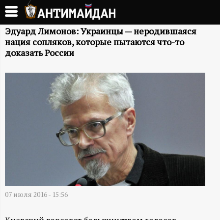
Перейти
к
А
основному
Эдуард Лимонов: Украинцы — неродившаяся
нация сопляков, которые пытаются что-то
содержанию
Н
доказать России
Т
И
М
А
Й
Д
07 июля 2016 - 15:56