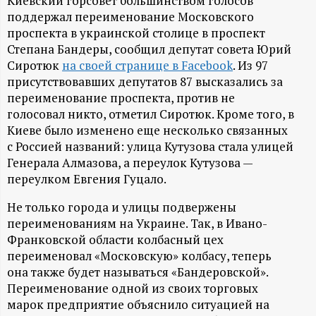
А
Киевский горсовет большинством голосов
поддержал переименование Московского
Н
проспекта в украинской столице в проспект
Степана Бандеры, сообщил депутат совета Юрий
-
Сиротюк
на своей странице в Facebook
. Из 97
присутствовавших депутатов 87 высказались за
и
переименование проспекта, против не
голосовал никто, отметил Сиротюк. Кроме того, в
н
Киеве было изменено еще несколько связанных
с Россией названий: улица Кутузова стала улицей
Генерала Алмазова, а переулок Кутузова —
ф
переулком Евгения Гуцало.
о
Не только города и улицы подвержены
переименованиям на Украине. Так, в Ивано-
р
Франковской области колбасный цех
переименовал «Московскую» колбасу, теперь
м
она также будет называться «Бандеровской».
Переименование одной из своих торговых
а
марок предприятие объяснило ситуацией на