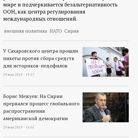
р
мире и подчеркивается безальтернативность
ООН, как центра регулирования
т
международных отношений.
внешняя политика
НАТО
Сирия
а
л
У Сахаровского центра прошли
пикеты против сбора средств
для историков-педофилов
29 мая 2019 - 19:27
Борис Межуев: На Сирии
прервался процесс глобального
распространения
американской демократии
29 мая 2019 - 14:01