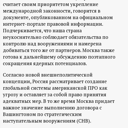
А
считает своим приоритетом укрепление
международной законности, говорится в
Н
документе, опубликованном на официальном
интернет-портале правовой информации.
-
Подчеркивается, что наша страна
неукоснительно соблюдает обязательства по
и
контролю над вооружениями и намерена
добиваться того же от партнеров. Москва также
н
готова к дальнейшему обсуждению поэтапного
сокращения ядерных потенциалов.
ф
Согласно новой внешнеполитической
о
концепции, Россия рассматривает создание
глобальной системы американской ПРО как
р
угрозу и оставляет за собой право принятия
адекватных мер. В то же время Москва придает
важное значение выполнению договора с
м
Вашингтоном по стратегическим
наступательным вооружениям (СНВ).
а