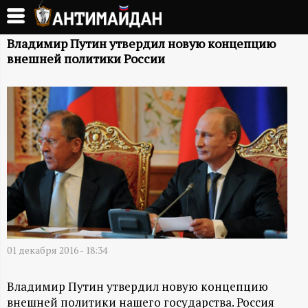
Перейти
к
А
основному
Владимир Путин утвердил новую концепцию
внешней политики России
содержанию
Н
Т
И
М
А
Й
01 декабря 2016 - 18:34
Д
Владимир Путин утвердил новую концепцию
внешней политики нашего государства. Россия