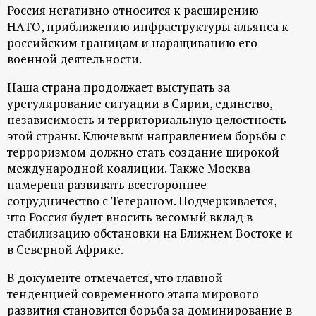
Россия негативно относится к расширению
ц
НАТО, приближению инфраструктуры альянса к
российским границам и наращиванию его
и
военной деятельности.
о
Наша страна продолжает выступать за
урегулирование ситуации в Сирии, единство,
н
независимость и территориальную целостность
этой страны. Ключевым направлением борьбы с
терроризмом должно стать создание широкой
н
международной коалиции. Также Москва
намерена развивать всестороннее
ы
сотрудничество с Тегераном. Подчеркивается,
что Россия будет вносить весомый вклад в
й
стабилизацию обстановки на Ближнем Востоке и
в Северной Африке.
п
В документе отмечается, что главной
о
тенденцией современного этапа мирового
развития становится борьба за доминирование в