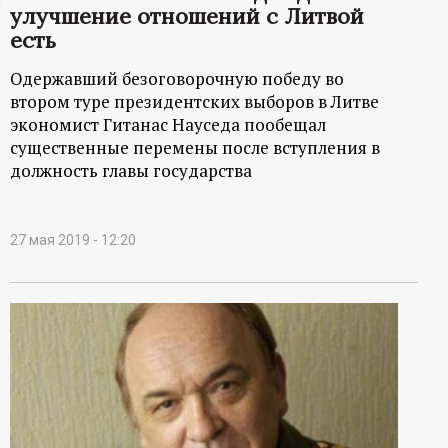
улучшение отношений с Литвой
ц
есть
и
Одержавший безоговорочную победу во
втором туре президентских выборов в Литве
о
экономист Гитанас Науседа пообещал
существенные перемены после вступления в
н
должность главы государства
н
27 мая 2019 - 12:20
ы
й
п
о