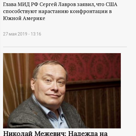
А
Глава МИД РФ Сергей Лавров заявил, что США
способствуют нарастанию конфронтации в
Н
Южной Америке
-
27 мая 2019 - 13:16
и
н
ф
о
р
м
а
Николай Межевич: Надежда на