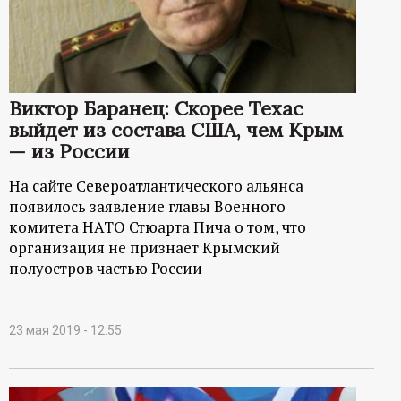
р
т
а
Виктор Баранец: Скорее Техас
выйдет из состава США, чем Крым
л
— из России
На сайте Североатлантического альянса
появилось заявление главы Военного
комитета НАТО Стюарта Пича о том, что
организация не признает Крымский
полуостров частью России
23 мая 2019 - 12:55