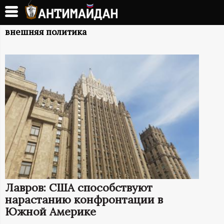
Перейти
к
А
основному
внешняя политика
содержанию
Н
Т
И
М
А
Й
Лавров: США способствуют
Д
нарастанию конфронтации в
Южной Америке