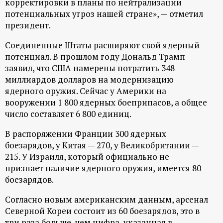
корректировки в планы по нейтрализации
ц
потенциальных угроз нашей стране», — отметил
президент.
и
Соединенные Штаты расширяют свой ядерный
потенциал. В прошлом году Дональд Трамп
о
заявил, что США намерены потратить 348
миллиардов долларов на модернизацию
н
ядерного оружия. Сейчас у Америки на
вооружении 1 800 ядерных боеприпасов, а общее
н
число составляет 6 800 единиц.
ы
В распоряжении Франции 300 ядерных
боезарядов, у Китая — 270, у Великобритании —
й
215. У Израиля, который официально не
признает наличие ядерного оружия, имеется 80
п
боезарядов.
Согласно новым американским данным, арсенал
о
Северной Кореи состоит из 60 боезарядов, это в
три раза больше, чем цифра, указанная в