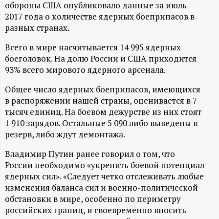
А
обороны США опубликовало данные за июль
2017 года о количестве ядерных боеприпасов в
Н
разных странах.
-
Всего в мире насчитывается 14 995 ядерных
боеголовок. На долю России и США приходится
и
93% всего мирового ядерного арсенала.
Общее число ядерных боеприпасов, имеющихся
н
в распоряжении нашей страны, оценивается в 7
тысяч единиц. На боевом дежурстве из них стоят
ф
1 910 зарядов. Остальные 5 090 либо выведены в
резерв, либо ждут демонтажа.
о
Владимир Путин ранее говорил о том, что
р
России необходимо «укрепить боевой потенциал
ядерных сил». «Следует четко отслеживать любые
м
изменения баланса сил и военно-политической
обстановки в мире, особенно по периметру
а
российских границ, и своевременно вносить