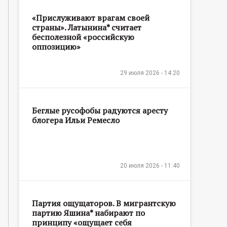
«Прислуживают врагам своей
страны». Латынина* считает
бесполезной «российскую
оппозицию»
29 июля 2026 - 14:20
Беглые русофобы радуются аресту
блогера Ильи Ремесло
20 июля 2026 - 11:40
Партия ощущаторов. В мигрантскую
партию Яшина* набирают по
принципу «ощущает себя