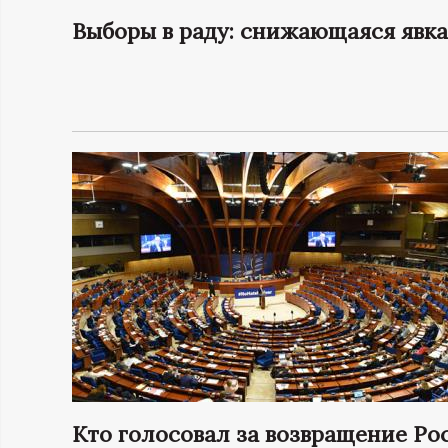
Выборы в раду: снижающаяся явк
Н
-
и
н
ф
о
р
м
а
Кто голосовал за возвращение Ро