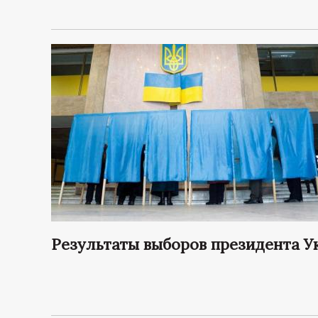
р
т
а
л
Результаты выборов президента 