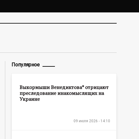
Популярное
Выкормыши Венедиктова* отрицают
преследование инакомыслящих на
Украине
09 июля 2026 - 14:10