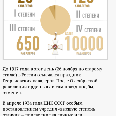
ц
и
о
н
н
ы
До 1917 года в этот день (26 ноября по старому
стилю) в России отмечался праздник
Георгиевских кавалеров. После Октябрьской
й
революции орден, как и сам праздник, был
отменен.
п
В апреле 1934 года ЦИК СССР особым
о
постановлением учредил «высшую степень
отличия — присвоение за личные или