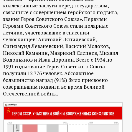
р
коллективные заслуги перед государством,
связанные с совершением геройского подвига,
т
звания Героя Советского Союза». Первыми
Героями Советского Союза стали полярные
а
летчики, участвовавшие в спасении
челюскинцев: Анатолий Ляпидевский,
л
Сигизмунд Леваневский, Василий Молоков,
Николай Каманин, Маврикий Слепнев, Михаил
Водопьянов и Иван Доронин. Всего с 1934 по
1991 годы звание Героя Советского Союза
получили 12 776 человек. Абсолютное
большинство наград (91%) было присвоено
совершившим подвиги во время Великой
Отечественной войны.