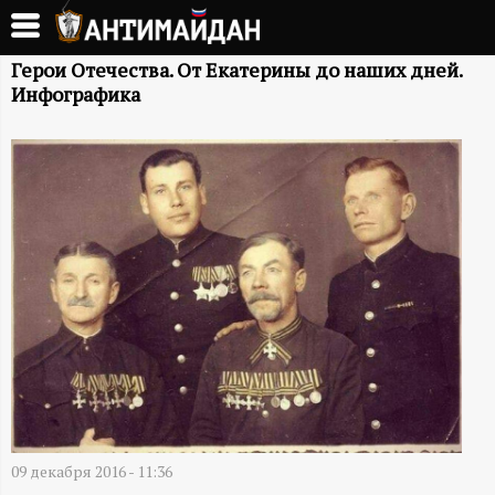
Перейти
к
А
основному
Герои Отечества. От Екатерины до наших дней.
Инфографика
содержанию
Н
Т
И
М
А
Й
Д
09 декабря 2016 - 11:36