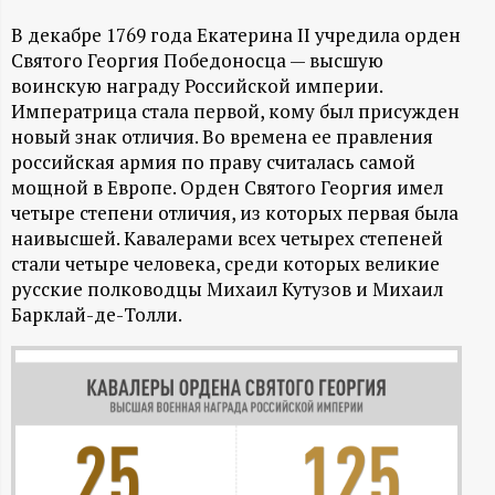
А
В декабре 1769 года Екатерина II учредила орден
Н
Святого Георгия Победоносца — высшую
воинскую награду Российской империи.
-
Императрица стала первой, кому был присужден
новый знак отличия. Во времена ее правления
и
российская армия по праву считалась самой
мощной в Европе. Орден Святого Георгия имел
н
четыре степени отличия, из которых первая была
наивысшей. Кавалерами всех четырех степеней
ф
стали четыре человека, среди которых великие
русские полководцы Михаил Кутузов и Михаил
о
Барклай-де-Толли.
р
м
а