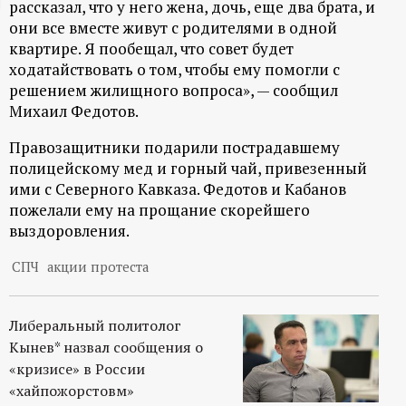
рассказал, что у него жена, дочь, еще два брата, и
ц
они все вместе живут с родителями в одной
квартире. Я пообещал, что совет будет
и
ходатайствовать о том, чтобы ему помогли с
решением жилищного вопроса», — сообщил
о
Михаил Федотов.
Правозащитники подарили пострадавшему
н
полицейскому мед и горный чай, привезенный
ими с Северного Кавказа. Федотов и Кабанов
н
пожелали ему на прощание скорейшего
выздоровления.
ы
СПЧ
акции протеста
й
Либеральный политолог
п
Кынев* назвал сообщения о
«кризисе» в России
о
«хайпожорстовм»