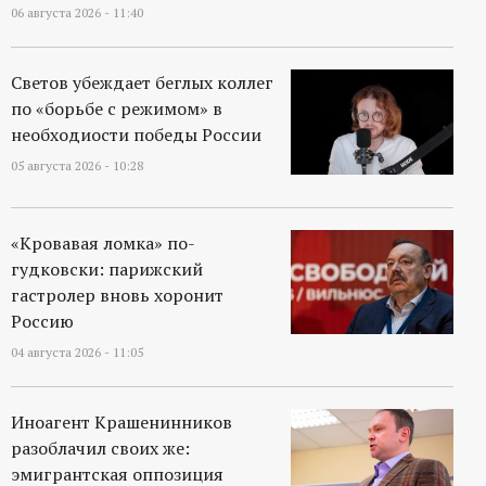
р
06 августа 2026 - 11:40
т
Светов убеждает беглых коллег
по «борьбе с режимом» в
а
необходиости победы России
л
05 августа 2026 - 10:28
«Кровавая ломка» по-
гудковски: парижский
гастролер вновь хоронит
Россию
04 августа 2026 - 11:05
Иноагент Крашенинников
разоблачил своих же:
эмигрантская оппозиция