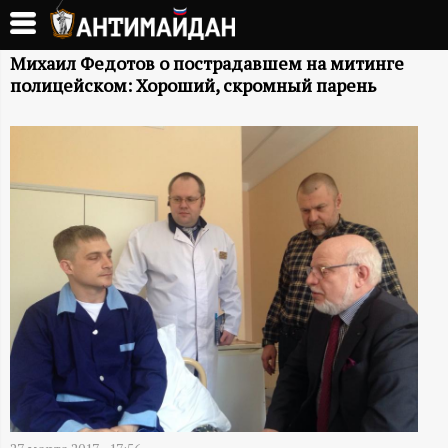
Перейти
к
А
основному
Михаил Федотов о пострадавшем на митинге
полицейском: Хороший, скромный парень
содержанию
Н
Т
И
М
А
Й
Д