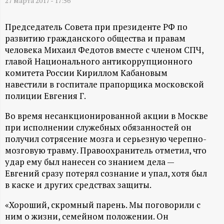
А
27 марта 2017 - 17:56
Н
Председатель Совета при президенте РФ по
развитию гражданского общества и правам
-
человека Михаил Федотов вместе с членом СПЧ,
главой Национального антикоррупционного
и
комитета России Кириллом Кабановым
навестили в госпитале прапорщика московской
н
полиции Евгения Г.
Во время несанкционированной акции в Москве
ф
при исполнении служебных обязанностей он
получил сотрясение мозга и серьезную черепно-
о
мозговую травму. Правоохранитель отметил, что
удар ему был нанесен со знанием дела —
р
Евгений сразу потерял сознание и упал, хотя был
в каске и других средствах защиты.
м
«Хороший, скромный парень. Мы поговорили с
а
ним о жизни, семейном положении. Он