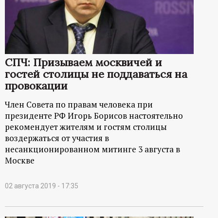
р
т
а
СПЧ: Призываем москвичей и
гостей столицы не поддаваться на
л
провокации
Член Совета по правам человека при
президенте РФ Игорь Борисов настоятельно
рекомендует жителям и гостям столицы
воздержаться от участия в
несанкционированном митинге 3 августа в
Москве
02 августа 2019 - 17:35