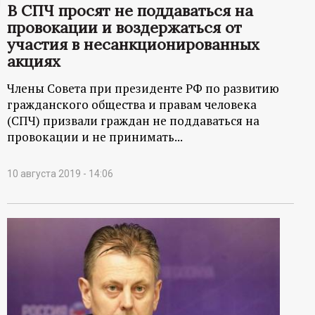
В СПЧ просят не поддаваться на
ц
провокации и воздержаться от
участия в несанкционированных
и
акциях
о
Члены Совета при президенте РФ по развитию
гражданского общества и правам человека
н
(СПЧ) призвали граждан не поддаваться на
провокации и не принимать...
н
10 августа 2019 - 14:06
ы
й
п
о