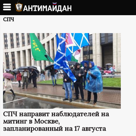
Перейти
к
А
основному
СПЧ
содержанию
Н
Т
И
М
А
Й
СПЧ направит наблюдателей на
Д
митинг в Москве,
запланированный на 17 августа