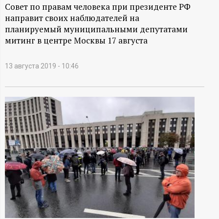
А
Совет по правам человека при президенте РФ
направит своих наблюдателей на
Н
планируемый муниципальными депутатами
митинг в центре Москвы 17 августа
-
и
13 августа 2019 - 10:46
н
ф
о
р
м
а