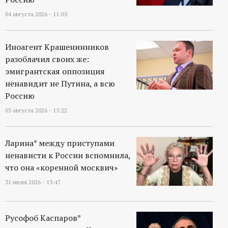
04 августа 2026 - 11:05
Иноагент Крашенинников
разоблачил своих же:
эмигрантская оппозиция
ненавидит не Путина, а всю
Россию
03 августа 2026 - 15:22
Ларина* между приступами
ненависти к России вспомнила,
что она «коренной москвич»
31 июля 2026 - 13:47
Русофоб Каспаров*