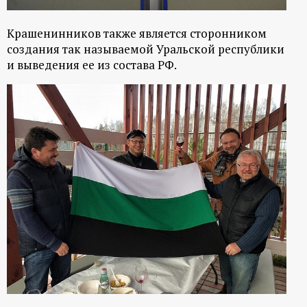
р
Крашенинников также является сторонником
т
создания так называемой Уральской республики
и выведения ее из состава РФ.
а
л