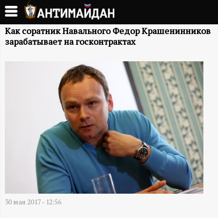
Перейти
к
А
основному
Как соратник Навального Федор Крашенинников
зарабатывает на госконтрактах
содержанию
Н
Т
И
М
А
Й
Д
30 мая 2017 - 12:56