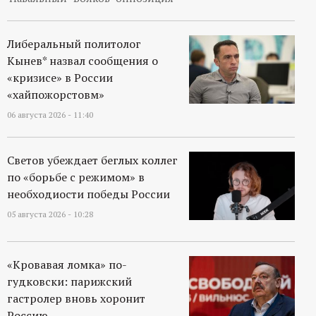
Либеральный политолог
Кынев* назвал сообщения о
«кризисе» в России
«хайпожорстовм»
06 августа 2026 - 11:40
Светов убеждает беглых коллег
по «борьбе с режимом» в
необходиости победы России
05 августа 2026 - 10:28
«Кровавая ломка» по-
гудковски: парижский
гастролер вновь хоронит
Россию