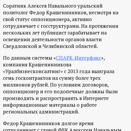
А
Соратник Алексея Навального уральский
Н
политолог Федор Крашенинников, несмотря на
свой статус оппозиционера, активно
-
сотрудничает с госструктурами. На протяжении
нескольких лет публицист зарабатывает на
освещении деятельности органов власти
и
Свердловской и Челябинской областей.
н
По данным системы «
СПАРК-Интерфакс
»,
компания Крашенинникова
ф
«Уралбизнесконсалтинг» с 2013 года выиграла
семь госконтрактов на сумму более трех
о
миллионов рублей. По условиям договоров,
оппозиционер и его подопечные должны были
р
производить и распространять в Интернете
информационные материалы о работе
м
региональных администраций.
Федор Крашенинников долгое время
а
сотрудничает с главой ФБК Алексеем Навальным.