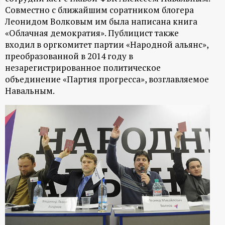
Совместно с ближайшим соратником блогера
ц
Леонидом Волковым им была написана книга
«Облачная демократия». Публицист также
и
входил в оргкомитет партии «Народной альянс»,
преобразованной в 2014 году в
о
незарегистрированное политическое
объединение «Партия прогресса», возглавляемое
н
Навальным.
н
ы
й
п
о