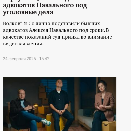
адвокатов Навального под
ц
уголовные дела
и
Волков* & Co лично подставили бывших
адвокатов Алексея Навального под сроки. В
о
качестве показаний суд принял во внимание
видеозаявления...
н
24 февраля 2025 - 15:42
н
ы
й
п
о