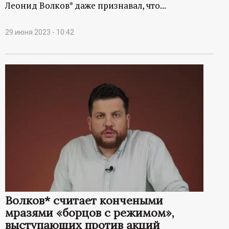
Леонид Волков* даже признавал, что...
29 июня 2023 - 10:42
Волков* считает кончеными
мразями «борцов с режимом»,
выступающих против акций