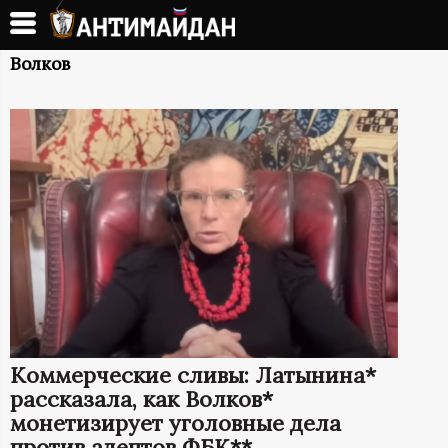
Перейти
к
А
основному
Волков
содержанию
Н
Т
И
М
А
Й
Коммерческие сливы: Латынина*
Д
рассказала, как Волков*
монетизирует уголовные дела
против адептов ФБК**