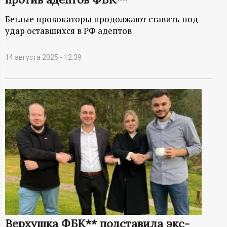
А
Беглые провокаторы продолжают ставить под
Н
удар оставшихся в РФ адептов
-
14 августа 2025 - 12:39
и
н
ф
о
р
м
а
Верхушка ФБК** подставила экс-