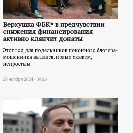
р
т
Верхушка ФБК* в предчувствии
снижения финансирования
а
активно клянчит донаты
л
Этот год для подельников покойного блогера-
мошенника выдался, прямо скажем,
непростым
29 ноября 2024 - 09:26