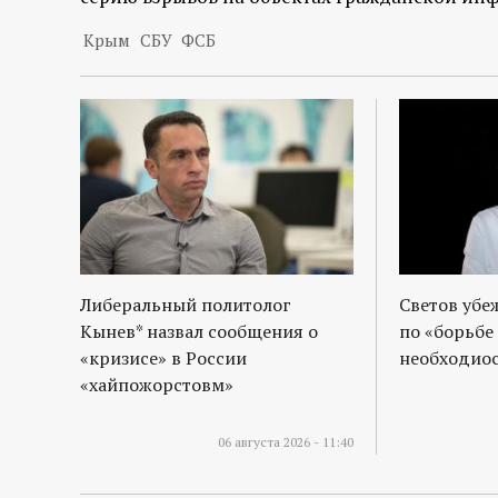
р
Крым
СБУ
ФСБ
т
а
л
Либеральный политолог
Светов убе
Кынев* назвал сообщения о
по «борьбе
«кризисе» в России
необходиос
«хайпожорстовм»
06 августа 2026 - 11:40