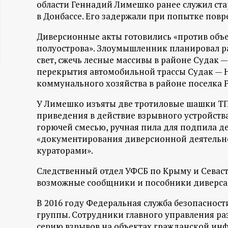
области Геннадий Лимешко ранее служил ст
ц
в Донбассе. Его задержали при попытке пов
и
Диверсионные акты готовились «против объ
полуострова». Злоумышленник планировал р
свет, сжечь лесные массивы в районе Судак —
о
перекрытия автомобильной трассы Судак — Н
коммунального хозяйства в районе поселка 
н
У Лимешко изъяты две тротиловые шашки ТП-
н
приведения в действие взрывного устройства
горючей смесью, ручная пила для подпила 
ы
«документирования диверсионной деятельно
кураторами».
й
Следственный отдел УФСБ по Крыму и Севаст
п
возможные сообщники и пособники диверса
В 2016 году Федеральная служба безопаснос
о
группы. Сотрудники главного управления р
серию взрывов на объектах гражданской инф