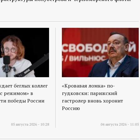
ждает беглых коллег
«Кровавая ломка» по-
 с режимом» в
гудковски: парижский
ти победы России
гастролер вновь хоронит
Россию
05 августа 2026 - 10:28
04 августа 2026 - 11:05