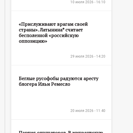
10 июля 2026 - 16:10
«Прислуживают врагам своей
страны». Латынина* считает
бесполезной «российскую
оппозицию»
29 июля 2026 - 14:20
Беглые русофобы радуются аресту
блогера Ильи Ремесло
20 июля 2026 - 11:40
Партия ощущаторов. В мигрантскую