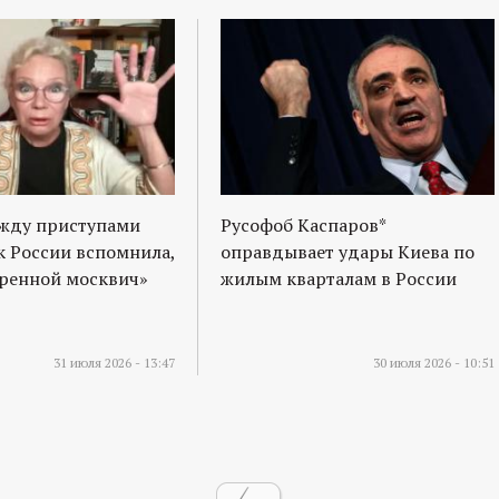
ежду приступами
Русофоб Каспаров*
к России вспомнила,
оправдывает удары Киева по
оренной москвич»
жилым кварталам в России
31 июля 2026 - 13:47
30 июля 2026 - 10:51