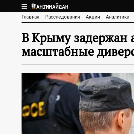
Перейти
к
А
Главная
Расследования
Акции
Аналитика
основному
содержанию
Н
В Крыму задержан 
Т
масштабные дивер
И
М
А
Й
Д
А