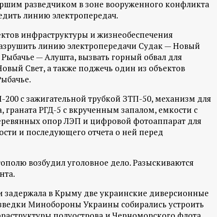
аршим разведчиком в зоне вооруженного конфликта
редить линию электропередач.
ектов инфраструктуры и жизнеобеспечения
азрушить линию электропередачи Судак — Новый
 Рыбачье — Алушта, вызвать горный обвал для
овый Свет, а также поджечь один из объектов
Рыбачье.
200 с зажигательной трубкой ЗТП-50, механизм для
, граната РГД-5 с вкрученным запалом, емкости с
деревянных опор ЛЭП и цифровой фотоаппарат для
сти и последующего отчета о ней перед
ополю возбудил уголовное дело. Разыскиваются
нта.
ти задержала в Крыму две украинские диверсионные
азведки Минобороны Украины собирались устроить
раструктуры полуострова и Черноморского флота.