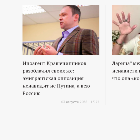
Иноагент Крашенинников
Ларина* м
разоблачил своих же:
ненависти 
эмигрантская оппозиция
что она «к
ненавидит не Путина, а всю
Россию
03 августа 2026 - 15:22