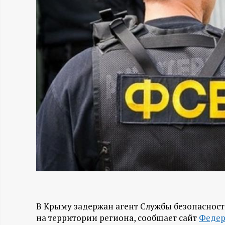
Н
-
и
н
ф
о
р
м
В Крыму задержан агент Службы безопаснос
а
на территории региона, сообщает сайт
Федер