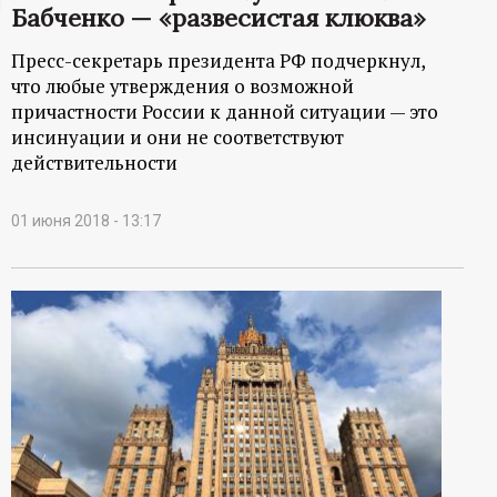
Бабченко — «развесистая клюква»
ц
Пресс-секретарь президента РФ подчеркнул,
и
что любые утверждения о возможной
причастности России к данной ситуации — это
о
инсинуации и они не соответствуют
действительности
н
01 июня 2018 - 13:17
н
ы
й
п
о