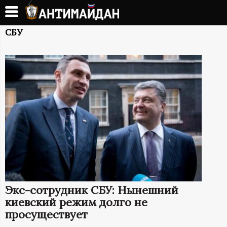
Перейти
к
А
основному
СБУ
содержанию
Н
Т
И
М
А
Й
Экс-сотрудник СБУ: Нынешний
Д
киевский режим долго не
просуществует