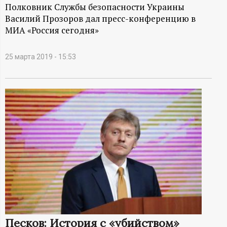
А
Полковник Службы безопасности Украины
Василий Прозоров дал пресс-конференцию в
Н
МИА «Россия сегодня»
-
25 марта 2019 - 15:53
и
н
ф
о
р
м
а
Песков: История с «убийством»