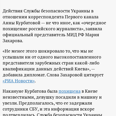
А
Н
Действия Службы безопасности Украины в
отношении корреспондента Первого канала
Анны Курбатовой — не что иное, как «очередное
-
похищение российского журналиста», заявила
официальный представитель МИД РФ Мария
и
Захарова.
н
«Не менее этого шокировало то, что мы не
услышали ни от одного высокопоставленного
ф
представителя зарубежных стран какой-либо
квалификации данных действий Киева», —
о
добавила дипломат. Слова Захаровой цитирует
«РИА Новости»
.
р
Накануне Курбатова была
похищена
в Киеве
неизвестными, девушку посадили в машину и
м
увезли. Предполагалось, что ее задержали
сотрудники СБУ, и эта информация вскоре
а
подтвердилась. Служба безопасности Украины