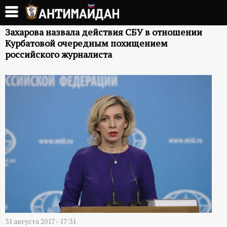
Перейти
к
А
основному
Захарова назвала действия СБУ в отношении
Курбатовой очередным похищением
содержанию
Н
российского журналиста
Т
И
М
А
Й
Д
31 августа 2017 - 17:31