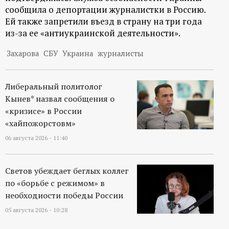
сообщила о депортации журналистки в Россию.
ц
Ей также запретили въезд в страну на три года
из-за ее «антиукраинской деятельности».
и
Захарова
СБУ
Украина
журналисты
о
н
Либеральный политолог
Кынев* назвал сообщения о
н
«кризисе» в России
«хайпожорстовм»
ы
06 августа 2026 - 11:40
й
Светов убеждает беглых коллег
по «борьбе с режимом» в
п
необходиости победы России
о
05 августа 2026 - 10:28