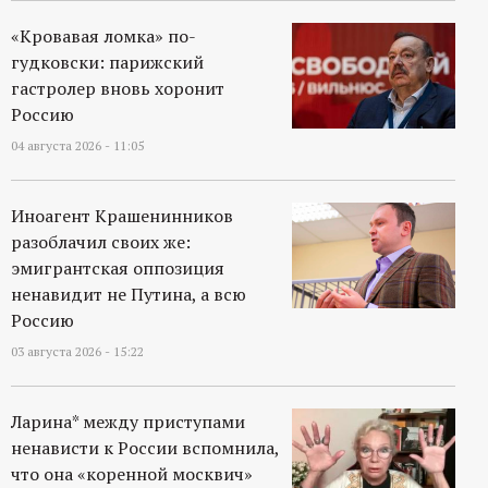
р
«Кровавая ломка» по-
т
гудковски: парижский
гастролер вновь хоронит
а
Россию
04 августа 2026 - 11:05
л
Иноагент Крашенинников
разоблачил своих же:
эмигрантская оппозиция
ненавидит не Путина, а всю
Россию
03 августа 2026 - 15:22
Ларина* между приступами
ненависти к России вспомнила,
что она «коренной москвич»