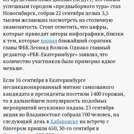
успешным городом «предвыборного тура» стал
ц
Новосибирск, собрав 22 сентября целых 3,5
тысячи желающих посмотреть на столичную
и
знаменитость. Стоит отметить, что цифры,
которые приводят авторы инфографики, близки
о
к тем, которые
назвал
ближайший соратник
главы ФБК Леонид Волков. Однако главный
н
редактор «РБК-Екатеринбург» заявлял, что
количество участников было примерно вдвое
н
меньше.
ы
Если 16 сентября в Екатеринбурге
несанкционированный митинг самозваного
й
кандидата в президенты посетили 1400 горожан,
то в дальнейшем популярность подобных
мероприятий неуклонно падала. 23 сентября
п
акция во Владивостоке собрала 700 человек, на
следующий день в
Хабаровске
на встречу с
о
блогером пришли 650, 30-го сентября в