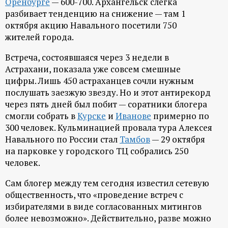
Оренбурге
— 600-700. Архангельск слегка
р
разбивает тенденцию на снижение — там 1
октября акцию Навального посетили 750
т
жителей города.
а
Встреча, состоявшаяся через 3 недели в
Астрахани, показала уже совсем смешные
л
цифры. Лишь 450 астраханцев сочли нужным
послушать заезжую звезду. Но и этот антирекорд
через пять дней был побит — соратники блогера
смогли собрать в
Курске
и
Иванове
примерно по
300 человек. Кульминацией провала тура Алексея
Навального по России стал
Тамбов
— 29 октября
на парковке у городского ТЦ собрались 250
человек.
Сам блогер между тем сегодня известил сетевую
общественность, что «проведение встреч с
избирателями в виде согласованных митингов
более невозможно». Действительно, разве можно