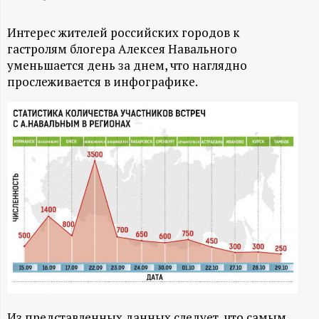
А
Н
Интерес жителей российских городов к
гастролям блогера Алексея Навального
-
уменьшается день за днем, что наглядно
прослеживается в инфографике.
и
н
ф
о
р
м
а
Из представленных данных следует, что самым