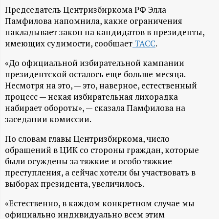
А
Председатель Центризбиркома РФ Элла
Н
Памфилова напомнила, какие ограничения
накладывает закон на кандидатов в президенты,
-
имеющих судимости, сообщает
ТАСС
.
«До официальной избирательной кампании
и
президентской осталось еще больше месяца.
Несмотря на это, — это, наверное, естественный
н
процесс — некая избирательная лихорадка
набирает обороты», — сказала Памфилова на
ф
заседании комиссии.
о
По словам главы Центризбиркома, число
обращений в ЦИК со стороны граждан, которые
р
были осуждены за тяжкие и особо тяжкие
преступления, а сейчас хотели бы участвовать в
выборах президента, увеличилось.
м
«Естественно, в каждом конкретном случае мы
а
официально индивидуально всем этим