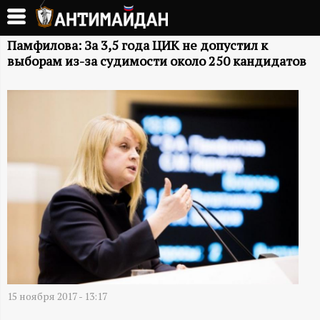
Перейти
к
А
основному
Памфилова: За 3,5 года ЦИК не допустил к
выборам из-за судимости около 250 кандидатов
содержанию
Н
Т
И
М
А
Й
Д
15 ноября 2017 - 13:17