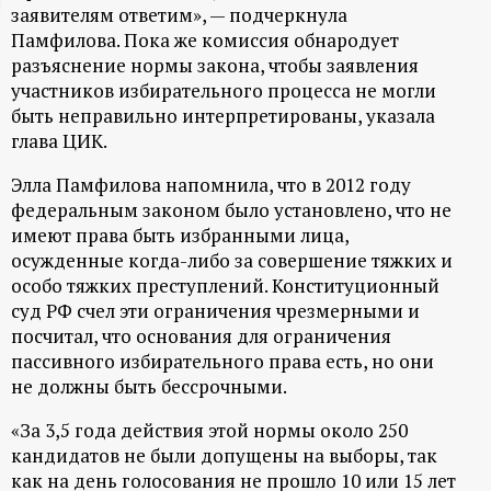
заявителям ответим», — подчеркнула
ц
Памфилова. Пока же комиссия обнародует
разъяснение нормы закона, чтобы заявления
и
участников избирательного процесса не могли
быть неправильно интерпретированы, указала
о
глава ЦИК.
н
Элла Памфилова напомнила, что в 2012 году
федеральным законом было установлено, что не
имеют права быть избранными лица,
н
осужденные когда-либо за совершение тяжких и
особо тяжких преступлений. Конституционный
ы
суд РФ счел эти ограничения чрезмерными и
посчитал, что основания для ограничения
й
пассивного избирательного права есть, но они
не должны быть бессрочными.
п
«За 3,5 года действия этой нормы около 250
о
кандидатов не были допущены на выборы, так
как на день голосования не прошло 10 или 15 лет