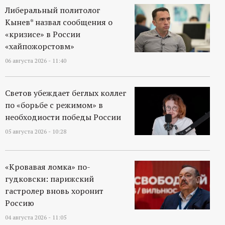
Либеральный политолог
Кынев* назвал сообщения о
«кризисе» в России
«хайпожорстовм»
06 августа 2026 - 11:40
Светов убеждает беглых коллег
по «борьбе с режимом» в
необходиости победы России
05 августа 2026 - 10:28
«Кровавая ломка» по-
гудковски: парижский
гастролер вновь хоронит
Россию
04 августа 2026 - 11:05