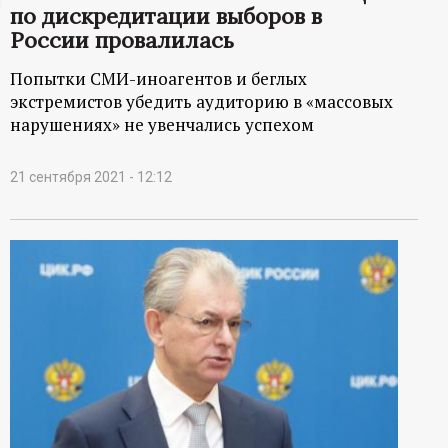
по дискредитации выборов в
ц
России провалилась
и
Попытки СМИ-иноагентов и беглых
экстремистов убедить аудиторию в «массовых
о
нарушениях» не увенчались успехом
н
21 сентября 2021 - 12:12
н
ы
й
п
о