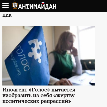
Перейти
к
А
основному
ЦИК
содержанию
Н
Т
И
М
А
Й
Иноагент «Голос» пытается
Д
изобразить из себя «жертву
политических репрессий»