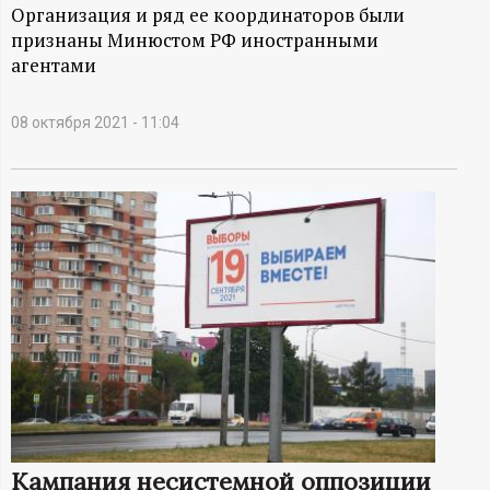
А
Организация и ряд ее координаторов были
признаны Минюстом РФ иностранными
Н
агентами
-
08 октября 2021 - 11:04
и
н
ф
о
р
м
а
Кампания несистемной оппозиции