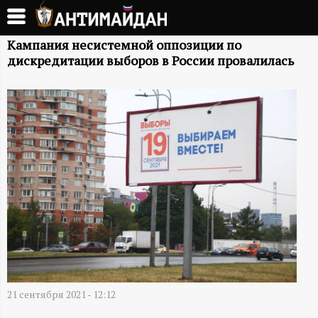
Перейти
к
А
основному
Кампания несистемной оппозиции по
дискредитации выборов в России провалилась
содержанию
Н
Т
И
М
А
Й
Д
21 сентября 2021 - 12:12