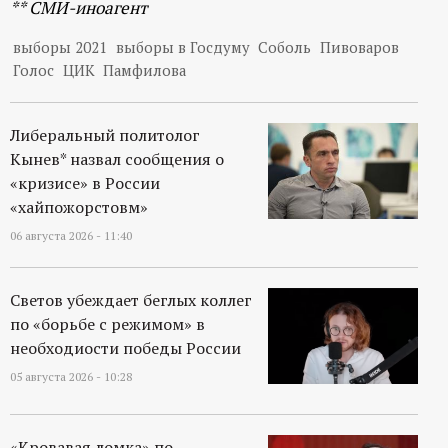
** СМИ-иноагент
выборы 2021
выборы в Госдуму
Соболь
Пивоваров
Голос
ЦИК
Памфилова
Либеральный политолог
Кынев* назвал сообщения о
«кризисе» в России
«хайпожорстовм»
06 августа 2026 - 11:40
Светов убеждает беглых коллег
по «борьбе с режимом» в
необходиости победы России
05 августа 2026 - 10:28
«Кровавая ломка» по-