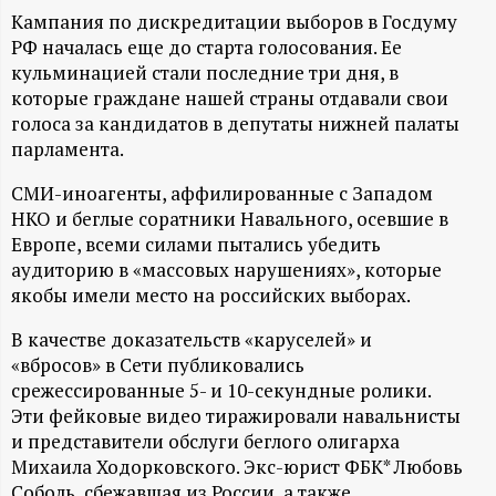
А
Кампания по дискредитации выборов в Госдуму
Н
РФ началась еще до старта голосования. Ее
кульминацией стали последние три дня, в
-
которые граждане нашей страны отдавали свои
голоса за кандидатов в депутаты нижней палаты
парламента.
и
СМИ-иноагенты, аффилированные с Западом
н
НКО и беглые соратники Навального, осевшие в
Европе, всеми силами пытались убедить
ф
аудиторию в «массовых нарушениях», которые
якобы имели место на российских выборах.
о
В качестве доказательств «каруселей» и
р
«вбросов» в Сети публиковались
срежессированные 5- и 10-секундные ролики.
Эти фейковые видео тиражировали навальнисты
м
и представители обслуги беглого олигарха
Михаила Ходорковского. Экс-юрист ФБК* Любовь
а
Соболь, сбежавшая из России, а также