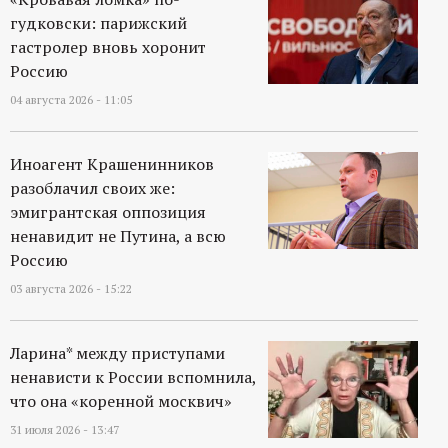
гудковски: парижский
гастролер вновь хоронит
Россию
04 августа 2026 - 11:05
Иноагент Крашенинников
разоблачил своих же:
эмигрантская оппозиция
ненавидит не Путина, а всю
Россию
03 августа 2026 - 15:22
Ларина* между приступами
ненависти к России вспомнила,
что она «коренной москвич»
31 июля 2026 - 13:47