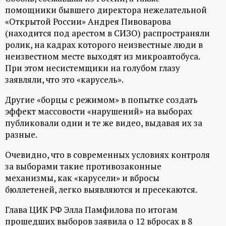
помощники бывшего директора нежелательной
ц
«Открытой России» Андрея Пивоварова
(находится под арестом в СИЗО) распространяли
и
ролик, на кадрах которого неизвестные люди в
неизвестном месте выходят из микроавтобуса.
о
При этом несистемщики на голубом глазу
заявляли, что это «карусель».
н
Другие «борцы с режимом» в попытке создать
н
эффект массовости «нарушений» на выборах
публиковали одни и те же видео, выдавая их за
ы
разные.
Очевидно, что в современных условиях контроля
й
за выборами такие противозаконные
механизмы, как «карусели» и вбросы
п
бюллетеней, легко выявляются и пресекаются.
о
Глава ЦИК РФ Элла Памфилова по итогам
прошедших выборов заявила о 12 вбросах в 8