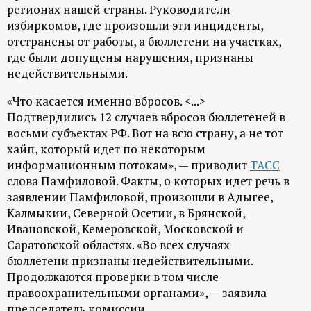
р
регионах нашей страны. Руководители
избиркомов, где произошли эти инциденты,
т
отстранены от работы, а бюллетени на участках,
где были допущены нарушения, признаны
а
недействительными.
«Что касается именно вбросов. <...>
л
Подтвердились 12 случаев вбросов бюллетеней в
восьми субъектах РФ. Вот на всю страну, а не тот
хайп, который идет по некоторым
информационным потокам», — приводит
ТАСС
слова Памфиловой. Факты, о которых идет речь в
заявлении Памфиловой, произошли в Адыгее,
Калмыкии, Северной Осетии, в Брянской,
Ивановской, Кемеровской, Московской и
Саратовской областях. «Во всех случаях
бюллетени признаны недействительными.
Продолжаются проверки в том числе
правоохранительными органами», — заявила
председатель комиссии.