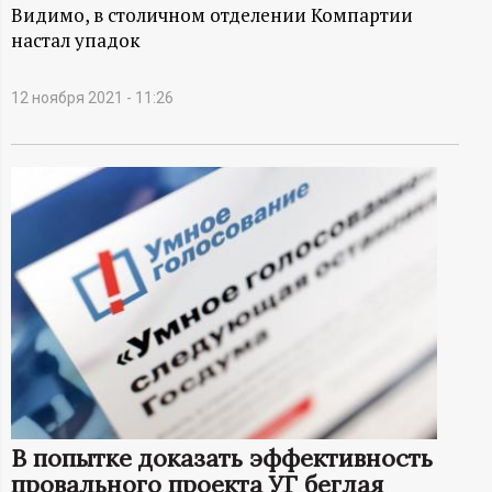
А
Видимо, в столичном отделении Компартии
настал упадок
Н
-
12 ноября 2021 - 11:26
и
н
ф
о
р
м
В попытке доказать эффективность
а
провального проекта УГ беглая