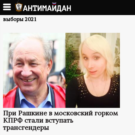
Перейти
к
А
основному
выборы 2021
содержанию
Н
Т
И
М
А
Й
При Рашкине в московский горком
Д
КПРФ стали вступать
трансгендеры