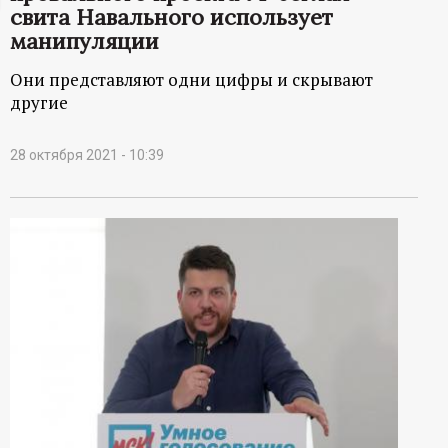
свита Навального использует
ц
манипуляции
и
Они представляют одни цифры и скрывают
другие
о
28 октября 2021 - 10:39
н
н
ы
й
п
о