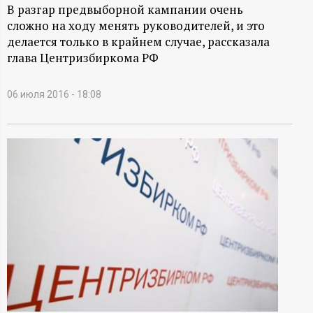
А
В разгар предвыборной кампании очень
сложно на ходу менять руководителей, и это
Н
делается только в крайнем случае, рассказала
глава Центризбиркома РФ
-
и
06 июля 2016 - 18:08
н
ф
о
р
м
а