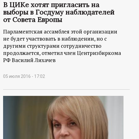
В ЦИКе хотят пригласить на
ц
выборы в Госдуму наблюдателей
от Совета Европы
и
Парламентская ассамблея этой организации
о
не будет участвовать в наблюдении, но с
другими структурами сотрудничество
н
продолжается, отметил член Центризбиркома
РФ Василий Лихачев
н
05 июля 2016 - 17:02
ы
й
п
о