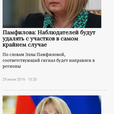
р
т
а
Памфилова: Наблюдателей будут
удалять с участков в самом
л
крайнем случае
По словам Эллы Памфиловой,
соответствующий сигнал будет направлен в
регионы
29 июня 2016 - 15:20