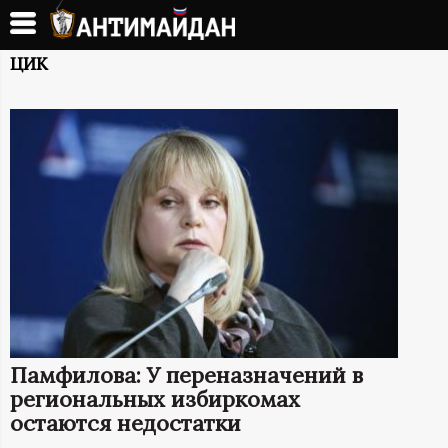
Перейти
к
А
основному
ЦИК
содержанию
Н
Т
И
М
А
Й
Памфилова: У переназначений в
Д
региональных избиркомах
остаются недостатки