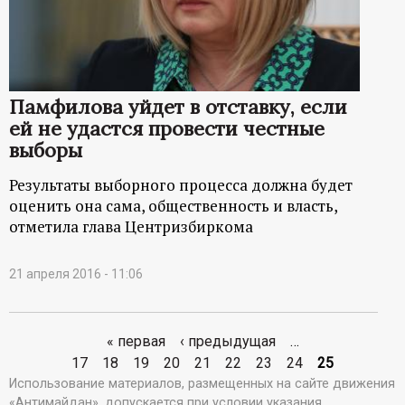
Памфилова уйдет в отставку, если
ей не удастся провести честные
выборы
Результаты выборного процесса должна будет
оценить она сама, общественность и власть,
отметила глава Центризбиркома
21 апреля 2016 - 11:06
« первая
‹ предыдущая
…
С
17
18
19
20
21
22
23
24
25
Использование материалов, размещенных на сайте движения
т
«Антимайдан», допускается при условии указания