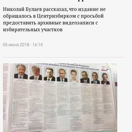
ц
Николай Булаев рассказал, что издание не
обращалось в Центризбирком с просьбой
и
предоставить архивные видеозаписи с
избирательных участков
о
06 июня 2018 - 16:14
н
н
ы
й
п
о