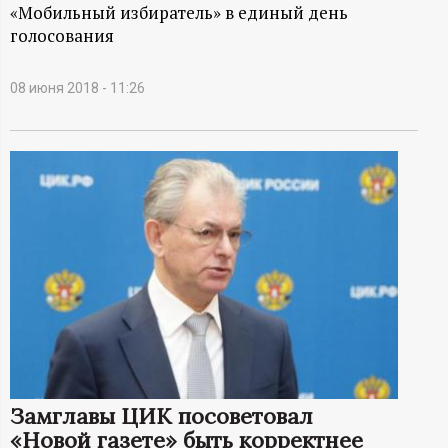
А
«Мобильный избиратель» в единый день
голосования
Н
-
08 июня 2018 - 11:26
и
н
ф
о
р
м
Замглавы ЦИК посоветовал
а
«Новой газете» быть корректнее