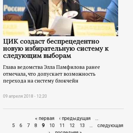
ЦИК создаст беспрецедентно
новую избирательную систему к
следующим выборам
Глава ведомства Элла Памфилова ранее
отмечала, что допускает возможность
перехода на систему блокчейн
09 апреля 2018 - 12:20
« первая
‹ предыдущая
…
С
5
6
7
8
9
10
11
12
13
…
следующая
›
последняя »