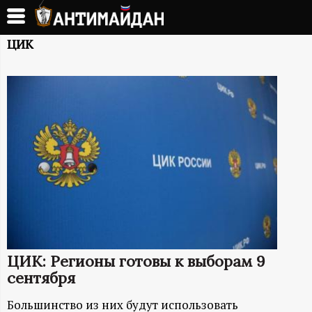
Перейти
к
А
основному
ЦИК
содержанию
Н
Т
И
М
А
Й
ЦИК: Регионы готовы к выборам 9
Д
сентября
Большинство из них будут использовать