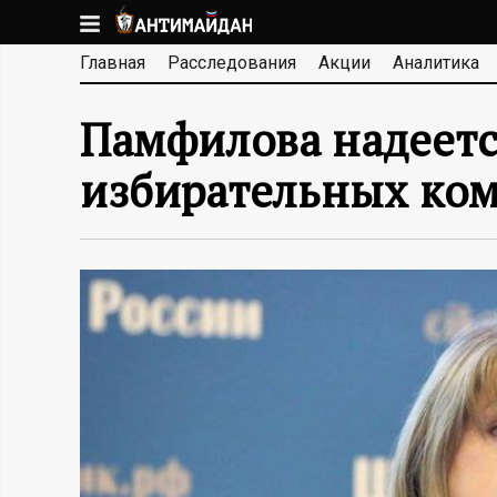
Перейти
к
А
Главная
Расследования
Акции
Аналитика
основному
содержанию
Н
Памфилова надеетс
Т
избирательных ком
И
М
А
Й
Д
А