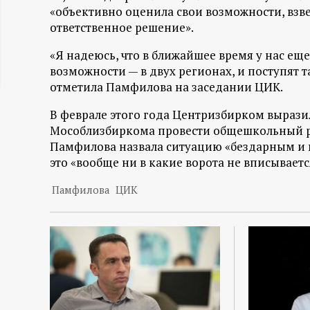
«объективно оценила свои возможности, взвес
ц
ответственное решение».
и
«Я надеюсь, что в ближайшее время у нас еще
возможности — в двух регионах, и поступят 
о
отметила Памфилова на заседании ЦИК.
В феврале этого года Центризбирком вырази
н
Мособлизбиркома провести общешкольный ре
Памфилова назвала ситуацию «бездарным и 
н
это «вообще ни в какие ворота не вписываетс
ы
Памфилова
ЦИК
й
п
о