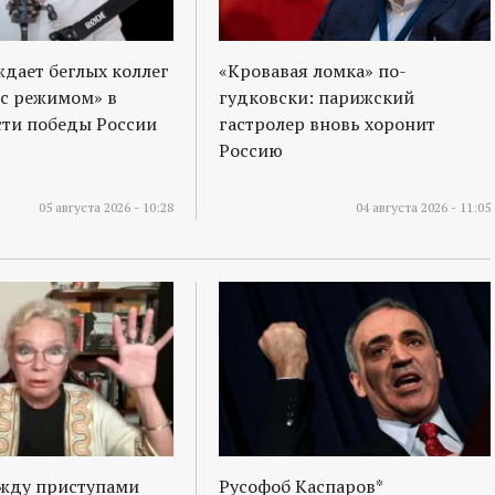
ждает беглых коллег
«Кровавая ломка» по-
 с режимом» в
гудковски: парижский
ти победы России
гастролер вновь хоронит
Россию
05 августа 2026 - 10:28
04 августа 2026 - 11:05
ежду приступами
Русофоб Каспаров*