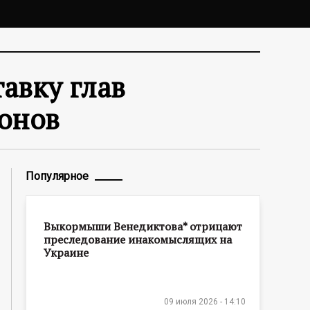
авку глав
онов
Популярное
Выкормыши Венедиктова* отрицают
преследование инакомыслящих на
Украине
09 июля 2026 - 14:10