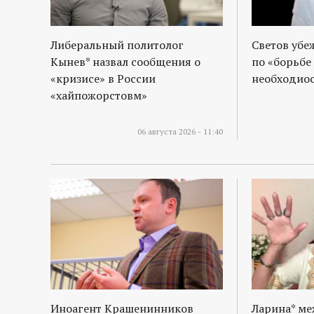
р
т
Либеральный политолог
Светов убе
Кынев* назвал сообщения о
по «борьбе
а
«кризисе» в России
необходиос
«хайпожорстовм»
л
06 августа 2026 - 11:40
Иноагент Крашенинников
Ларина* м