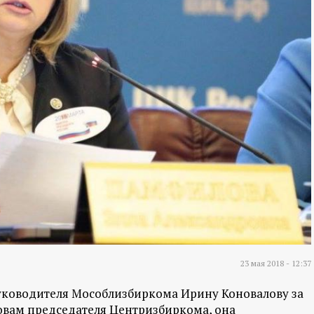
23 мая 2018 - 12:37
уководителя Мособлизбиркома Ирину Коновалову за
словам председателя Центризбиркома, она