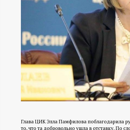
Н
-
и
н
ф
о
р
м
Глава ЦИК Элла Памфилова поблагодарила р
а
то, что та добровольно ушла в отставку. По 