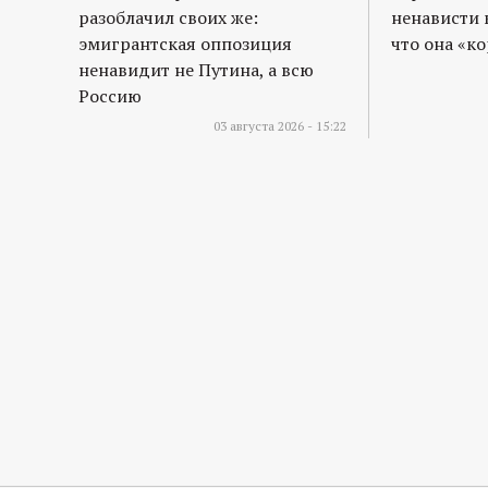
разоблачил своих же:
ненависти 
эмигрантская оппозиция
что она «к
ненавидит не Путина, а всю
Россию
03 августа 2026 - 15:22