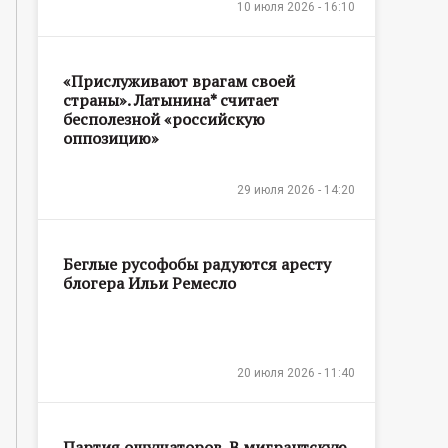
10 июля 2026 - 16:10
«Прислуживают врагам своей
страны». Латынина* считает
бесполезной «российскую
оппозицию»
29 июля 2026 - 14:20
Беглые русофобы радуются аресту
блогера Ильи Ремесло
20 июля 2026 - 11:40
Партия ощущаторов. В мигрантскую