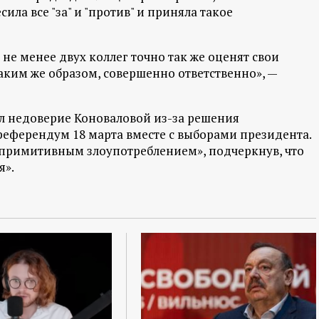
ила все "за" и "против" и приняла такое
 не менее двух коллег точно так же оценят свои
таким же образом, совершенно ответственно», —
л недоверие Коноваловой из-за решения
ферендум 18 марта вместе с выборами президента.
примитивным злоупотреблением», подчеркнув, что
я».