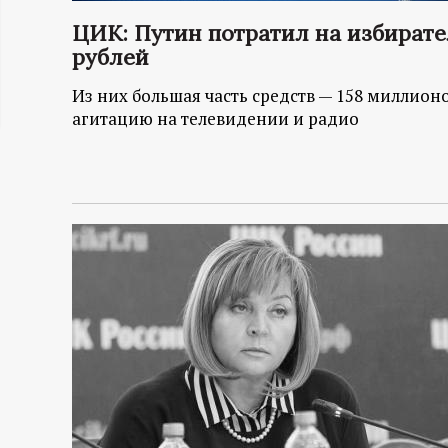
ц
ЦИК: Путин потратил на избират
рублей
и
Из них большая часть средств — 158 миллион
агитацию на телевидении и радио
о
н
н
ы
й
п
о