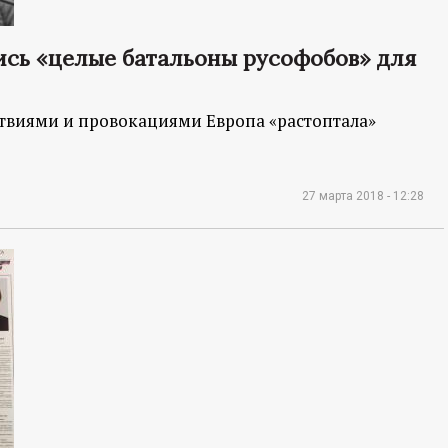
ись «целые батальоны русофобов» для
твиями и провокациями Европа «растоптала»
27 марта 2018 - 12:28