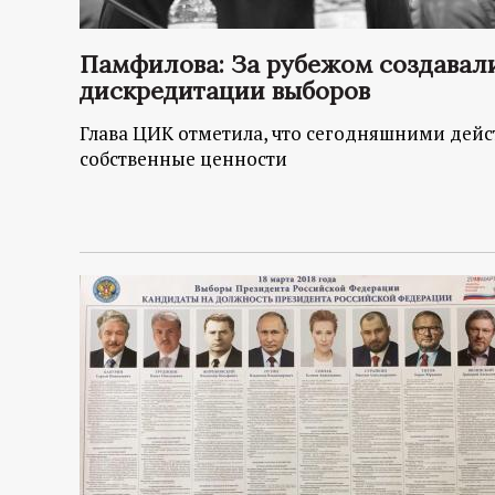
р
т
Памфилова: За рубежом создавал
дискредитации выборов
а
Глава ЦИК отметила, что сегодняшними дейс
собственные ценности
л