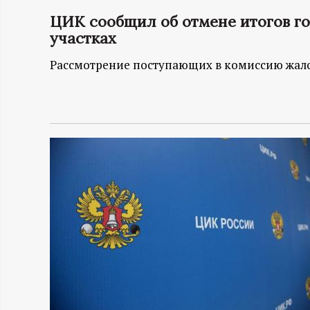
ЦИК сообщил об отмене итогов го
Н
участках
-
Рассмотрение поступающих в комиссию жал
и
н
ф
о
р
м
а