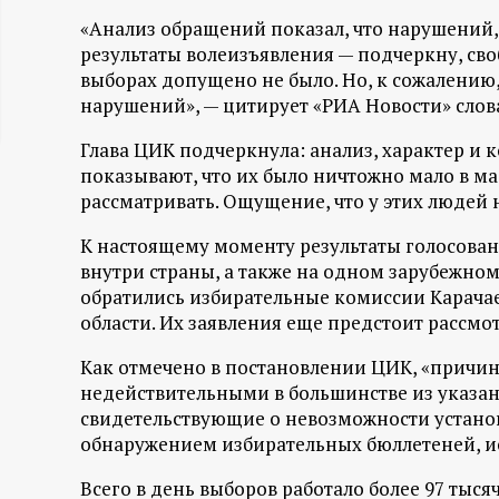
ц
«Анализ обращений показал, что нарушений,
результаты волеизъявления — подчеркну, сво
и
выборах допущено не было. Но, к сожалению,
нарушений», — цитирует «РИА Новости» сло
о
Глава ЦИК подчеркнула: анализ, характер и
показывают, что их было ничтожно мало в м
н
рассматривать. Ощущение, что у этих людей н
н
К настоящему моменту результаты голосовани
внутри страны, а также на одном зарубежном
ы
обратились избирательные комиссии Карача
области. Их заявления еще предстоит рассмо
й
Как отмечено в постановлении ЦИК, «причи
недействительными в большинстве из указан
п
свидетельствующие о невозможности установи
обнаружением избирательных бюллетеней, и
о
Всего в день выборов работало более 97 тыс