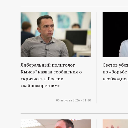
Либеральный политолог
Светов убе
Кынев* назвал сообщения о
по «борьбе
«кризисе» в России
необходиос
«хайпожорстовм»
06 августа 2026 - 11:40