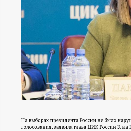
Н
-
и
н
ф
о
р
м
На выборах президента России не было наруш
а
голосования, заявила глава ЦИК России Элла 