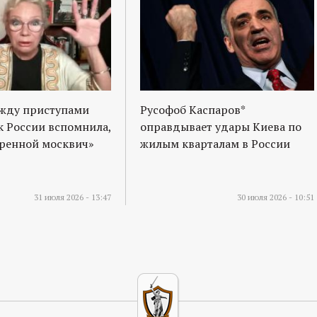
ежду приступами
Русофоб Каспаров*
к России вспомнила,
оправдывает удары Киева по
оренной москвич»
жилым кварталам в России
31 июля 2026 - 13:47
30 июля 2026 - 10:51