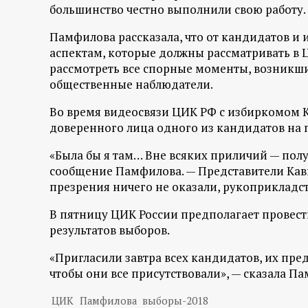
р
большинство честно выполнили свою работу.
Памфилова рассказала, что от кандидатов и 
т
аспектам, которые должны рассматривать в 
рассмотреть все спорные моменты, возникши
а
общественные наблюдатели.
л
Во время видеосвязи ЦИК РФ с избиркомом К
доверенного лица одного из кандидатов на 
«Была бы я там… Вне всяких приличий — пол
сообщение Памфилова. — Представители Кав
презрения ничего не оказали, рукоприкладст
В пятницу ЦИК России предполагает провес
результатов выборов.
«Пригласили завтра всех кандидатов, их пре
чтобы они все присутствовали», — сказала П
ЦИК
Памфилова
выборы-2018