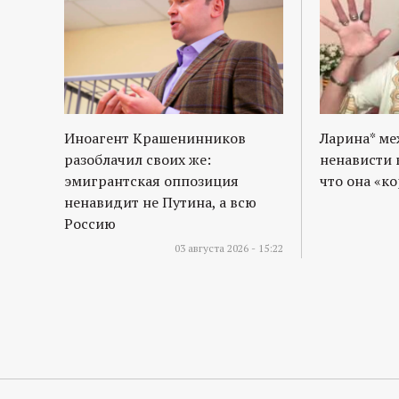
Иноагент Крашенинников
Ларина* м
разоблачил своих же:
ненависти 
эмигрантская оппозиция
что она «к
ненавидит не Путина, а всю
Россию
03 августа 2026 - 15:22