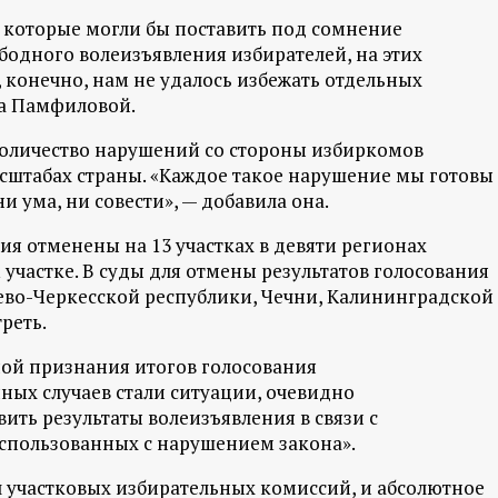
 которые могли бы поставить под сомнение
бодного волеизъявления избирателей, на этих
 конечно, нам не удалось избежать отдельных
ва Памфиловой.
 количество нарушений со стороны избиркомов
асштабах страны. «Каждое такое нарушение мы готовы
и ума, ни совести», — добавила она.
я отменены на 13 участках в девяти регионах
 участке. В суды для отмены результатов голосования
ево-Черкесской республики, Чечни, Калининградской
треть.
ной признания итогов голосования
ных случаев стали ситуации, очевидно
ть результаты волеизъявления в связи с
спользованных с нарушением закона».
яч участковых избирательных комиссий, и абсолютное