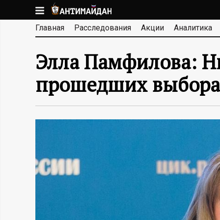
Перейти
к
А
Главная
Расследования
Акции
Аналитика
основному
содержанию
Н
Элла Памфилова: Н
Т
прошедших выбора
И
М
А
Й
Д
А