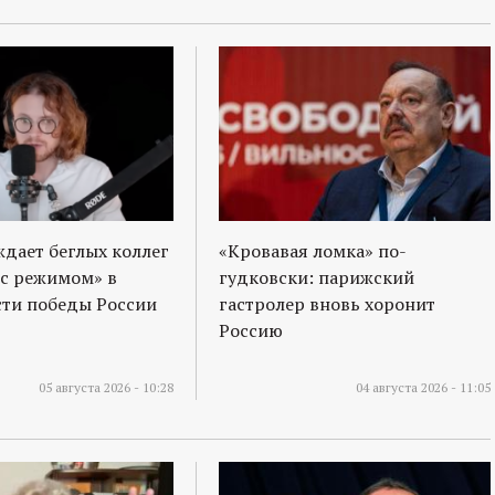
ждает беглых коллег
«Кровавая ломка» по-
 с режимом» в
гудковски: парижский
ти победы России
гастролер вновь хоронит
Россию
05 августа 2026 - 10:28
04 августа 2026 - 11:05