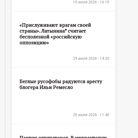
10 июля 2026 - 16:10
«Прислуживают врагам своей
страны». Латынина* считает
бесполезной «российскую
оппозицию»
29 июля 2026 - 14:20
Беглые русофобы радуются аресту
блогера Ильи Ремесло
20 июля 2026 - 11:40
Партия ощущаторов. В мигрантскую