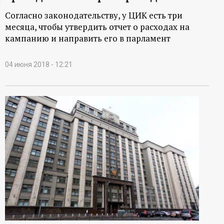
ц
Согласно законодательству, у ЦИК есть три
месяца, чтобы утвердить отчет о расходах на
и
кампанию и направить его в парламент
о
04 июня 2018 - 12:21
н
н
ы
й
п
о