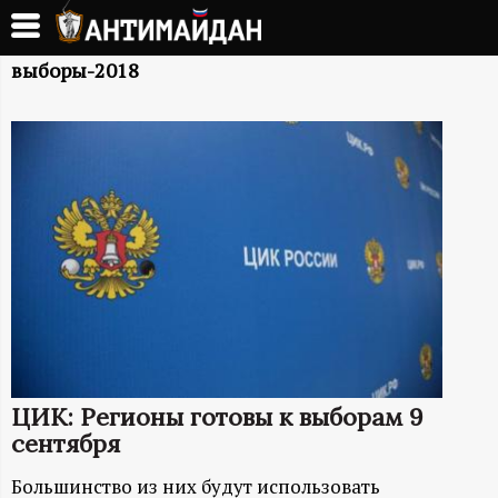
Перейти
к
А
основному
выборы-2018
содержанию
Н
Т
И
М
А
Й
ЦИК: Регионы готовы к выборам 9
Д
сентября
Большинство из них будут использовать