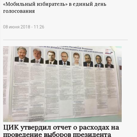
А
«Мобильный избиратель» в единый день
голосования
Н
-
08 июня 2018 - 11:26
и
н
ф
о
р
м
ЦИК утвердил отчет о расходах на
а
проведение выборов президента