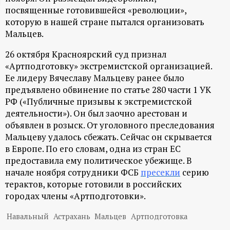
посвященные готовившейся «революции»,
ц
которую в нашей стране пытался организовать
Мальцев.
и
26 октября Красноярский суд признал
о
«Артподготовку» экстремистской организацией.
Ее лидеру Вячеславу Мальцеву ранее было
н
предъявлено обвинение по статье 280 части 1 УК
РФ («Публичные призывы к экстремистской
н
деятельности»). Он был заочно арестован и
объявлен в розыск. От уголовного преследования
ы
Мальцеву удалось сбежать. Сейчас он скрывается
в Европе. По его словам, одна из стран ЕС
й
предоставила ему политическое убежище. В
начале ноября сотрудники ФСБ
пресекли
серию
терактов, которые готовили в российских
п
городах члены «Артподготовки».
о
Навальный
Астрахань
Мальцев
Артподготовка