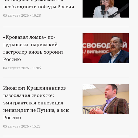
р
необходиости победы России
05 августа 2026 - 10:28
т
а
«Кровавая ломка» по-
гудковски: парижский
л
гастролер вновь хоронит
Россию
04 августа 2026 - 11:05
Иноагент Крашенинников
разоблачил своих же:
эмигрантская оппозиция
ненавидит не Путина, а всю
Россию
03 августа 2026 - 15:22