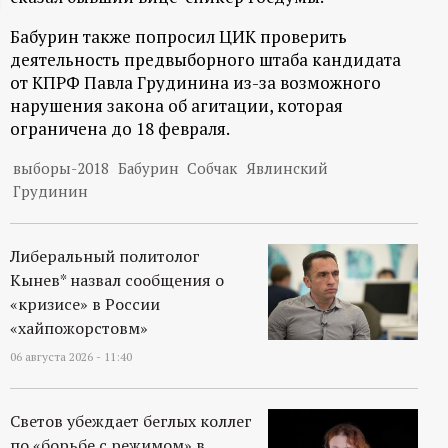
ц
Бабурин также попросил ЦИК проверить
деятельность предвыборного штаба кандидата
и
от КПРФ Павла Грудинина из-за возможного
нарушения закона об агитации, которая
о
ограничена до 18 февраля.
н
выборы-2018
Бабурин
Собчак
Явлинский
Грудинин
н
Либеральный политолог
ы
Кынев* назвал сообщения о
«кризисе» в России
й
«хайпожорстовм»
п
06 августа 2026 - 11:40
о
Светов убеждает беглых коллег
по «борьбе с режимом» в