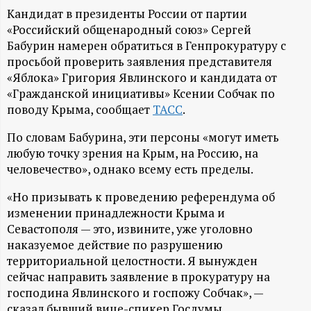
А
Кандидат в президенты России от партии
Н
«Российский общенародный союз» Сергей
Бабурин намерен обратиться в Генпрокуратуру с
-
просьбой проверить заявления представителя
«Яблока» Григория Явлинского и кандидата от
«Гражданской инициативы» Ксении Собчак по
и
поводу Крыма, сообщает
ТАСС
.
н
По словам Бабурина, эти персоны «могут иметь
любую точку зрения на Крым, на Россию, на
ф
человечество», однако всему есть пределы.
о
«Но призывать к проведению референдума об
изменении принадлежности Крыма и
р
Севастополя — это, извините, уже уголовно
наказуемое действие по разрушению
территориальной целостности. Я вынужден
м
сейчас направить заявление в прокуратуру на
господина Явлинского и госпожу Собчак», —
а
сказал бывший вице-спикер Госдумы.