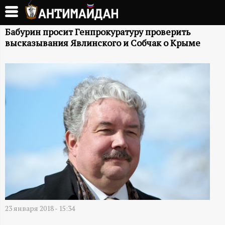
Перейти
к
А
основному
Бабурин просит Генпрокуратуру проверить
высказывания Явлинского и Собчак о Крыме
содержанию
Н
Т
И
М
А
Й
Д
23 января 2018 - 15:34