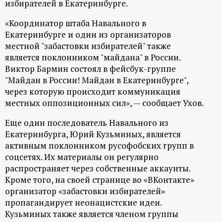
избирателей в Екатеринбурге.
ц
«Координатор штаба Навального в
Екатеринбурге и один из организаторов
и
местной "забастовки избирателей" также
является поклонником "майдана" в России.
о
Виктор Бармин состоял в фейсбук-группе
"Майдан в России! Майдан в Екатеринбурге",
н
через которую происходит коммуникация
местных оппозиционных сил», — сообщает Ухов.
н
Еще один последователь Навального из
ы
Екатеринбурга, Юрий Кузьминых, является
активным поклонником русофобских групп в
й
соцсетях. Их материалы он регулярно
распространяет через собственные аккаунты.
п
Кроме того, на своей странице во «ВКонтакте»
организатор «забастовки избирателей»
пропагандирует неонацистские идеи.
о
Кузьминых также является членом группы