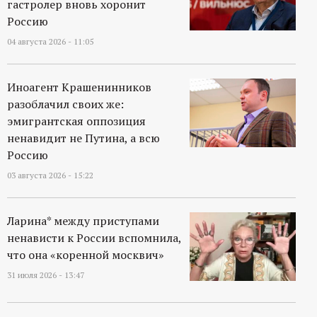
гастролер вновь хоронит
Россию
04 августа 2026 - 11:05
Иноагент Крашенинников
разоблачил своих же:
эмигрантская оппозиция
ненавидит не Путина, а всю
Россию
03 августа 2026 - 15:22
Ларина* между приступами
ненависти к России вспомнила,
что она «коренной москвич»
31 июля 2026 - 13:47