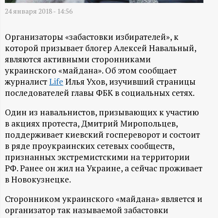
А
24 января 2018 - 14:56
Н
Организаторы «забастовки избирателей», к
-
которой призывает блогер Алексей Навальный,
являются активными сторонниками
и
украинского «майдана». Об этом сообщает
журналист
Life
Илья Ухов, изучивший страницы
н
последователей главы ФБК в социальных сетях.
Один из навальнистов, призывающих к участию
ф
в акциях протеста, Дмитрий Миропольцев,
поддерживает киевский госпереворот и состоит
о
в ряде проукраинских сетевых сообществ,
признанных экстремистскими на территории
р
РФ. Ранее он жил на Украине, а сейчас проживает
в Новокузнецке.
м
Сторонником украинского «майдана» является и
а
организатор так называемой забастовки