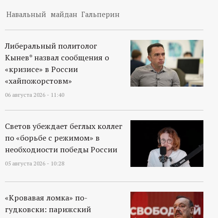
Навальный
майдан
Гальперин
Либеральный политолог
Кынев* назвал сообщения о
«кризисе» в России
«хайпожорстовм»
06 августа 2026 - 11:40
Светов убеждает беглых коллег
по «борьбе с режимом» в
необходиости победы России
05 августа 2026 - 10:28
«Кровавая ломка» по-
гудковски: парижский