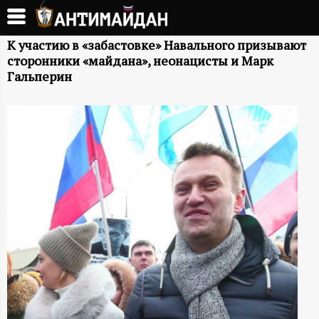
Перейти
к
А
основному
К участию в «забастовке» Навального призывают
сторонники «майдана», неонацисты и Марк
содержанию
Н
Гальперин
Т
И
М
А
Й
Д