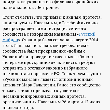
поддержки украинского филиала европейских
р
националистов «Зентропа».
т
Стоит отметить, что призывы к акциям протеста,
анонсируемых Навальным, в Facebook активно
а
распространяет администрация сетевого
сообщества с говорящим названием «
Русский
л
майдан
». Страница была создана в августе 2014
года. Изначально главными требованиями
сообщества были прекращение «войны с
Украиной» и проведение «честных выборов».
Теперь же проукраинские активисты требуют
отправить в отставку законно избранного
президента и парламент РФ. Создателем группы
«Русский майдан» является оппозиционный
активист Марк Гальперин. Ранее его сообщество
также активно призывало к участию в
несанкционированных акциях протеста,
организованных Навальным 26 марта и 12 июня
прошлого года.