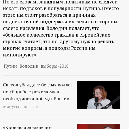
По его словам, западным политикам не следует
ц
искать подвохов в популярности Путина. Вместо
этого им стоит разобраться в причинах
и
недостаточной поддержки их самих со стороны
своего населения. Володин полагает, что
о
«большое количество граждан в европейских
странах считает, что по-другому нужно решать
многие вопросы, а подходы России им
н
импонируют».
н
Путин
Володин
выборы-2018
ы
Светов убеждает беглых коллег
й
по «борьбе с режимом» в
необходиости победы России
п
05 августа 2026 - 10:28
о
«Кровавая ломка» по-