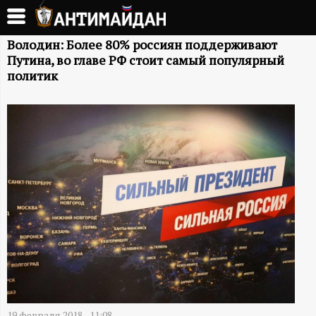
Перейти
к
А
основному
Володин: Более 80% россиян поддерживают
Путина, во главе РФ стоит самый популярный
содержанию
Н
политик
Т
И
М
А
Й
Д
19 февраля 2018 - 11:08