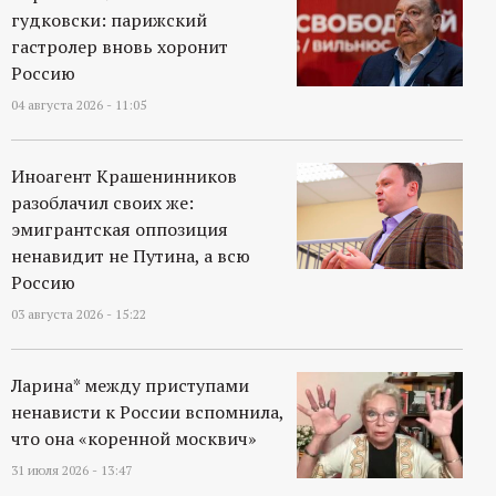
р
гудковски: парижский
гастролер вновь хоронит
т
Россию
04 августа 2026 - 11:05
а
л
Иноагент Крашенинников
разоблачил своих же:
эмигрантская оппозиция
ненавидит не Путина, а всю
Россию
03 августа 2026 - 15:22
Ларина* между приступами
ненависти к России вспомнила,
что она «коренной москвич»
31 июля 2026 - 13:47