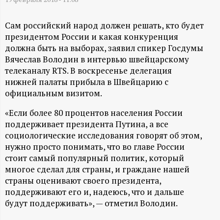
А
Н
Сам российский народ должен решать, кто будет
президентом России и какая конкуренция
-
должна быть на выборах, заявил спикер Госдумы
Вячеслав Володин в интервью швейцарскому
и
телеканалу RTS. В воскресенье делегация
нижней палаты прибыла в Швейцарию с
н
официальным визитом.
«Если более 80 процентов населения России
ф
поддерживает президента Путина, а все
социологические исследования говорят об этом,
о
нужно просто понимать, что во главе России
стоит самый популярный политик, который
р
многое сделал для страны, и граждане нашей
страны оценивают своего президента,
м
поддерживают его и, надеюсь, что и дальше
будут поддерживать», — отметил Володин.
а