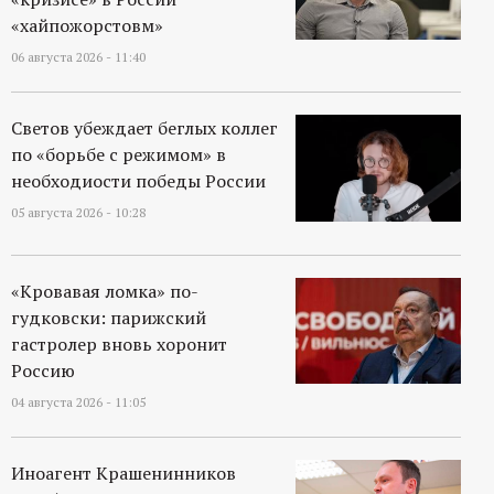
р
«хайпожорстовм»
06 августа 2026 - 11:40
т
а
Светов убеждает беглых коллег
по «борьбе с режимом» в
л
необходиости победы России
05 августа 2026 - 10:28
«Кровавая ломка» по-
гудковски: парижский
гастролер вновь хоронит
Россию
04 августа 2026 - 11:05
Иноагент Крашенинников