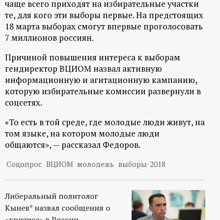
чаще всего приходят на избирательные участки
ц
те, для кого эти выборы первые. На предстоящих
18 марта выборах смогут впервые проголосовать
и
7 миллионов россиян.
Причиной повышения интереса к выборам
о
гендиректор ВЦИОМ назвал активную
информационную и агитационную кампанию,
н
которую избирательные комиссии развернули в
соцсетях.
н
«То есть в той среде, где молодые люди живут, на
ы
том языке, на котором молодые люди
общаются», — рассказал Федоров.
й
Соцопрос
ВЦИОМ
молодежь
выборы-2018
п
Либеральный политолог
о
Кынев* назвал сообщения о
«кризисе» в России