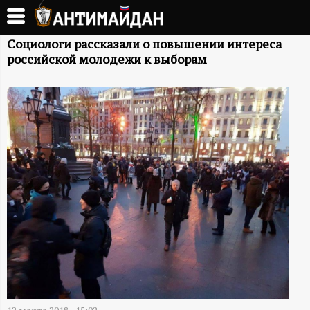
Перейти
к
А
основному
Социологи рассказали о повышении интереса
российской молодежи к выборам
содержанию
Н
Т
И
М
А
Й
Д