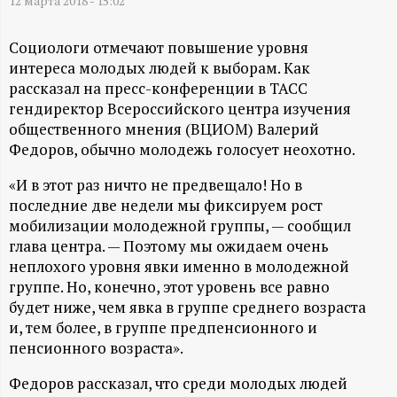
А
12 марта 2018 - 15:02
Н
Социологи отмечают повышение уровня
интереса молодых людей к выборам. Как
-
рассказал на пресс-конференции в ТАСС
гендиректор Всероссийского центра изучения
и
общественного мнения (ВЦИОМ) Валерий
Федоров, обычно молодежь голосует неохотно.
н
«И в этот раз ничто не предвещало! Но в
последние две недели мы фиксируем рост
ф
мобилизации молодежной группы, — сообщил
глава центра. — Поэтому мы ожидаем очень
о
неплохого уровня явки именно в молодежной
группе. Но, конечно, этот уровень все равно
р
будет ниже, чем явка в группе среднего возраста
и, тем более, в группе предпенсионного и
м
пенсионного возраста».
а
Федоров рассказал, что среди молодых людей