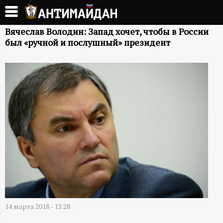
Перейти
к
А
основному
Вячеслав Володин: Запад хочет, чтобы в России
был «ручной и послушный» президент
содержанию
Н
Т
И
М
А
Й
Д
14 марта 2018 - 13:28