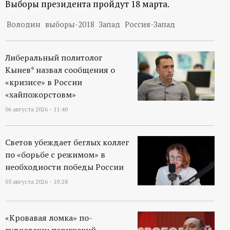
Выборы президента пройдут 18 марта.
р
Володин
выборы-2018
Запад
Россия-Запад
т
а
Либеральный политолог
Кынев* назвал сообщения о
л
«кризисе» в России
«хайпожорстовм»
06 августа 2026 - 11:40
Светов убеждает беглых коллег
по «борьбе с режимом» в
необходиости победы России
05 августа 2026 - 10:28
«Кровавая ломка» по-
гудковски: парижский