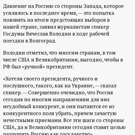
А
Давление на Россию со стороны Запада, которое
Н
усилилось в последнее время, — это попытка
повлиять на итоги предстоящих выборов в
нашей стране, заявил журналистам спикер
-
Госдумы Вячеслав Володин в ходе рабочей
поездки в Волгоград.
и
Володин отметил, что многим странам, в том
н
числе США и Великобритании, выгодно, чтобы в
РФ был «ручной» президент.
ф
«Хотели своего президента, ручного и
о
послушного, такого, как на Украине, — сказал
спикер. — Совершенно очевидно, что Россия
р
сегодня по многим направлениям для них
неудобный конкурент, и они пытаются ее из
конкурентного поля убрать, причем зачастую
м
нечестными приемами. Все эти шаги со стороны
США, да и Великобритании сегодня ставят целью
а
разрушить Россию как государство».