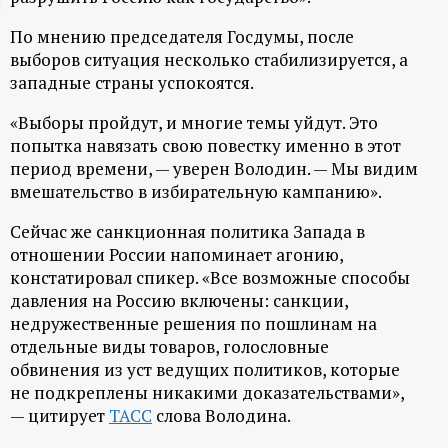
ц
По мнению председателя Госдумы, после
выборов ситуация несколько стабилизируется, а
и
западные страны успокоятся.
о
«Выборы пройдут, и многие темы уйдут. Это
попытка навязать свою повестку именно в этот
период времени, — уверен Володин. — Мы видим
н
вмешательство в избирательную кампанию».
н
Сейчас же санкционная политика Запада в
отношении России напоминает агонию,
ы
констатировал спикер. «Все возможные способы
давления на Россию включены: санкции,
й
недружественные решения по пошлинам на
отдельные виды товаров, голословные
п
обвинения из уст ведущих политиков, которые
не подкреплены никакими доказательствами»,
о
— цитирует
ТАСС
слова Володина.