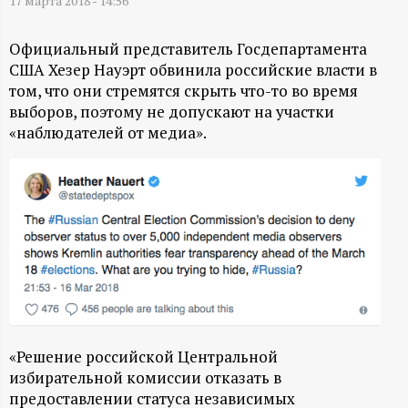
А
17 марта 2018 - 14:56
Н
Официальный представитель Госдепартамента
США Хезер Науэрт обвинила российские власти в
-
том, что они стремятся скрыть что-то во время
выборов, поэтому не допускают на участки
и
«наблюдателей от медиа».
н
ф
о
р
м
«Решение российской Центральной
избирательной комиссии отказать в
а
предоставлении статуса независимых