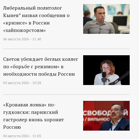
Либеральный политолог
Кынев* назвал сообщения о
«кризисе» в России
«хайпожорстовм»
06 августа 2026 - 11:40
Светов убеждает беглых коллег
по «борьбе с режимом» в
необходиости победы России
05 августа 2026 - 10:28
«Кровавая ломка» по-
гудковски: парижский
гастролер вновь хоронит
Россию
04 августа 2026 - 11:05