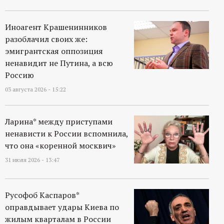
Иноагент Крашенинников
разоблачил своих же:
эмигрантская оппозиция
ненавидит не Путина, а всю
Россию
03 августа 2026 - 15:22
Ларина* между приступами
ненависти к России вспомнила,
что она «коренной москвич»
31 июля 2026 - 13:47
Русофоб Каспаров*
оправдывает удары Киева по
жилым кварталам в России