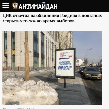
Перейти
к
А
основному
ЦИК ответил на обвинения Госдепа в попытках
«скрыть что-то» во время выборов
содержанию
Н
Т
И
М
А
Й
Д