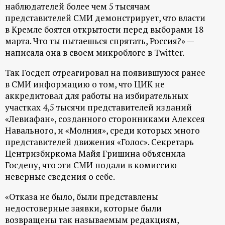
наблюдателей более чем 5 тысячам
ц
представителей СМИ демонстрирует, что власти
в Кремле боятся открытости перед выборами 18
и
марта. Что ты пытаешься спрятать, Россия?» —
написала она в своем микроблоге в Twitter.
о
Так Госдеп отреагировал на появившуюся ранее
в СМИ информацию о том, что ЦИК не
н
аккредитовал для работы на избирательных
участках 4,5 тысячи представителей изданий
н
«Левиафан», созданного сторонниками Алексея
Навального, и «Молния», среди которых много
ы
представителей движения «Голос». Секретарь
Центризбиркома Майя Гришина объяснила
й
Госдепу, что эти СМИ подали в комиссию
неверные сведения о себе.
п
«Отказа не было, были представлены
о
недостоверные заявки, которые были
возвращены так называемым редакциям,