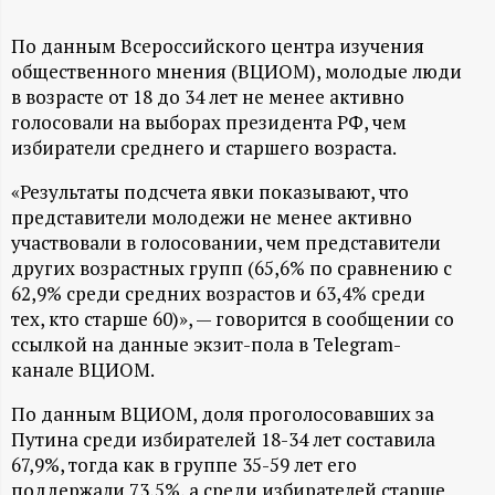
А
Н
По данным Всероссийского центра изучения
общественного мнения (ВЦИОМ), молодые люди
в возрасте от 18 до 34 лет не менее активно
-
голосовали на выборах президента РФ, чем
избиратели среднего и старшего возраста.
и
«Результаты подсчета явки показывают, что
н
представители молодежи не менее активно
участвовали в голосовании, чем представители
ф
других возрастных групп (65,6% по сравнению с
62,9% среди средних возрастов и 63,4% среди
о
тех, кто старше 60)», — говорится в сообщении со
ссылкой на данные экзит-пола в Telegram-
р
канале ВЦИОМ.
По данным ВЦИОМ, доля проголосовавших за
м
Путина среди избирателей 18-34 лет составила
67,9%, тогда как в группе 35-59 лет его
а
поддержали 73,5%, а среди избирателей старше