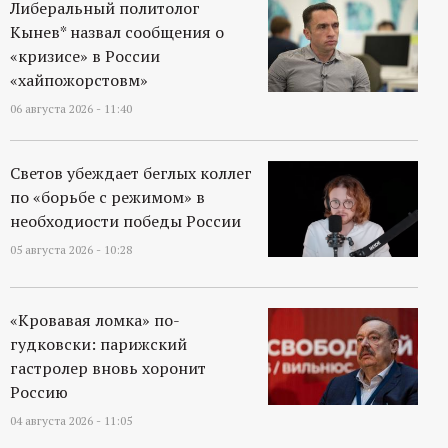
р
Либеральный политолог
Кынев* назвал сообщения о
т
«кризисе» в России
«хайпожорстовм»
а
06 августа 2026 - 11:40
л
Светов убеждает беглых коллег
по «борьбе с режимом» в
необходиости победы России
05 августа 2026 - 10:28
«Кровавая ломка» по-
гудковски: парижский
гастролер вновь хоронит
Россию
04 августа 2026 - 11:05