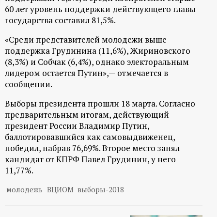
60 лет уровень поддержки действующего главы
ц
государства составил 81,5%.
и
«Среди представителей молодежи выше
поддержка Грудинина (11,6%), Жириновского
о
(8,3%) и Собчак (6,4%), однако электоральным
лидером остается Путин»,— отмечается в
н
сообщении.
Выборы президента прошли 18 марта. Согласно
н
предварительным итогам, действующий
президент России Владимир Путин,
ы
баллотировавшийся как самовыдвиженец,
победил, набрав 76,69%. Второе место занял
й
кандидат от КПРФ Павел Грудинин, у него
11,77%.
п
молодежь
ВЦИОМ
выборы-2018
о