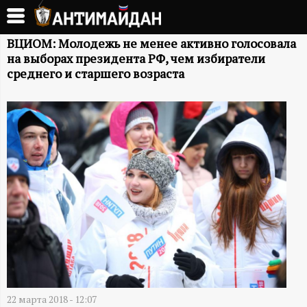
Перейти
к
А
основному
ВЦИОМ: Молодежь не менее активно голосовала
на выборах президента РФ, чем избиратели
содержанию
Н
среднего и старшего возраста
Т
И
М
А
Й
Д
22 марта 2018 - 12:07