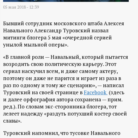
А
05 мая 2018 - 12:39
Н
Бывший сотрудник московского штаба Алексея
-
Навального Александр Туровский назвал
митинги блогера 5 мая «очередной серией
и
унылой мыльной оперы».
н
«В главной роли — Навальный, который пытается
возродить свою политическую карьеру. Этот
сериал наскучил всем, и даже самому актеру,
ф
поэтому он даже не парится и играет из раза в
раз по одному и тому же сценарию», — написал
о
Туровский на своей странице в
Facebook
(здесь
и далее орфография автора сохранена — прим.
р
ред.). По словам экс-сторонника блогера, тот
лелеет надежду «раздуть потухший костер своей
м
славы».
а
Туровский напомнил, что тусовке Навального