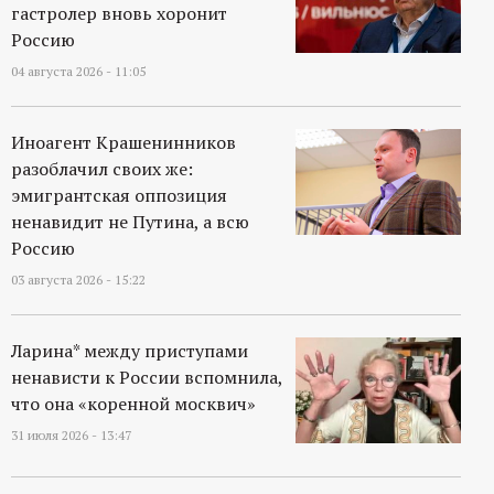
гастролер вновь хоронит
Россию
04 августа 2026 - 11:05
Иноагент Крашенинников
разоблачил своих же:
эмигрантская оппозиция
ненавидит не Путина, а всю
Россию
03 августа 2026 - 15:22
Ларина* между приступами
ненависти к России вспомнила,
что она «коренной москвич»
31 июля 2026 - 13:47