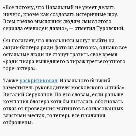
р
«Все потому, что Навальный не умеет делать
ничего, кроме как создавать истеричные шоу.
т
Всем трезво мыслящим людям смысл этого
сериала очевиден давно», — отметил Туровский.
а
Он полагает, что школьники могут выйти на
л
акции блогера ради фото из автозака, однако все
остальные люди не станут тратить свое время
«ради пиара вышедшего в тираж третьесортного
горе-актера».
Также
раскритиковал
Навального бывший
заместитель руководителя московского «штаба»
Виталий Серуканов. По его словам, если раньше
компания блогера хотя бы пыталась обосновать
отказ от проведения митингов в согласованных
властями местах, то теперь все приличия
отброшены.