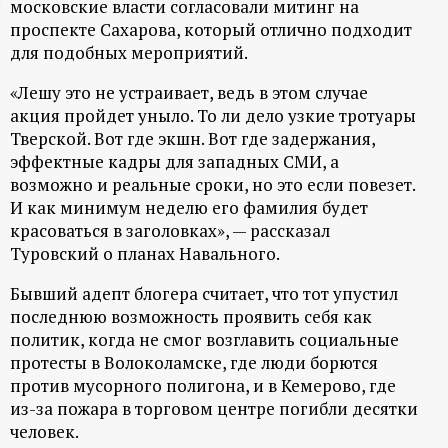
московские власти согласовали митинг на
ц
проспекте Сахарова, который отлично подходит
для подобных мероприятий.
и
«Лешу это не устраивает, ведь в этом случае
акция пройдет уныло. То ли дело узкие тротуары
о
Тверской. Вот где экшн. Вот где задержания,
эффектные кадры для западных СМИ, а
н
возможно и реальные сроки, но это если повезет.
И как минимум неделю его фамилия будет
н
красоваться в заголовках», — рассказал
Туровский о планах Навального.
ы
Бывший адепт блогера считает, что тот упустил
й
последнюю возможность проявить себя как
политик, когда не смог возглавить социальные
п
протесты в Волоколамске, где люди борются
против мусорного полигона, и в Кемерово, где
о
из-за пожара в торговом центре погибли десятки
человек.