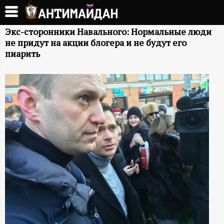
Перейти
к
А
основному
Экс-сторонники Навального: Нормальные люди
не придут на акции блогера и не будут его
содержанию
Н
пиарить
Т
И
М
А
Й
Д