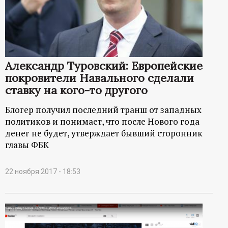
р
т
а
Александр Туровский: Европейские
покровители Навального сделали
л
ставку на кого-то другого
Блогер получил последний транш от западных
политиков и понимает, что после Нового года
денег не будет, утверждает бывший сторонник
главы ФБК
22 ноября 2017 - 18:53