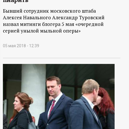
А
Бывший сотрудник московского штаба
Н
Алексея Навального Александр Туровский
назвал митинги блогера 5 мая «очередной
-
серией унылой мыльной оперы»
и
05 мая 2018 - 12:39
н
ф
о
р
м
а