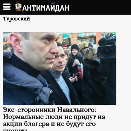
Перейти
к
А
основному
Туровский
содержанию
Н
Т
И
М
А
Й
Экс-сторонники Навального:
Д
Нормальные люди не придут на
акции блогера и не будут его
пиарить