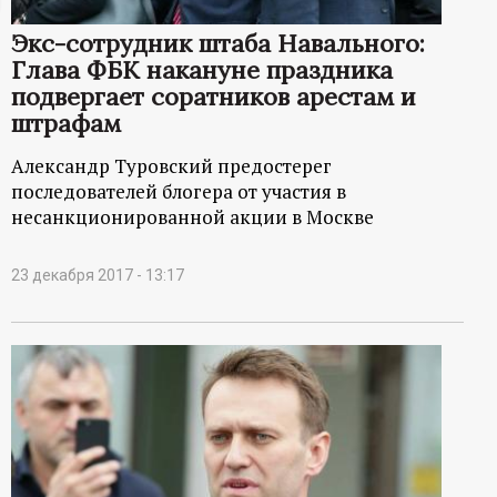
ц
Экс-сотрудник штаба Навального:
Глава ФБК накануне праздника
и
подвергает соратников арестам и
штрафам
о
Александр Туровский предостерег
н
последователей блогера от участия в
несанкционированной акции в Москве
н
23 декабря 2017 - 13:17
ы
й
п
о