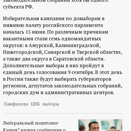
р
субъекта РФ.
т
Избирательная кампания по довыборам в
нижнюю палату российского парламента
а
началась 15 июня. По различным причинам
вакантными стали семь одномандатных
л
округов: в Амурской, Калининградской,
Нижегородской, Самарской и Тверской областях,
а также два округа в Саратовской области.
Дополнительные выборы в них пройдут в
единый день голосования 9 сентября. В этот день
в России также будут выбирать губернаторов
регионов, депутатов законодательных собраний,
городских дум и административных центров.
Памфилова
ЦИК
выборы
Либеральный политолог
Кынев* назвал сообщения о