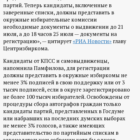
партий. Теперь кандидаты, включенные в
ц
заверенные списки, должны представить в
окружные избирательные комиссии
и
необходимые документы о выдвижении до 21
июля, а до 18 часов 25 июля — документы на
о
регистрацию», — цитирует
«РИА Новости»
главу
Центризбиркома.
н
Кандидаты от КПСС и самовыдвиженцы,
н
напомнила Памфилова, для регистрации
должны представить в окружные избиркомы не
менее 3% подписей в свою поддержку или от 3
ы
тысяч подписей, если в округе зарегистрировано
не более 100 тысяч избирателей. Освобождены от
й
процедуры сбора автографов граждан только
кандидаты партий, представленных в Госдуме
п
или набравших на последних думских выборах
не менее 3% голосов, а также имеющих
о
представительство по партийным спискам в
законодательном собрании хотя бы одного