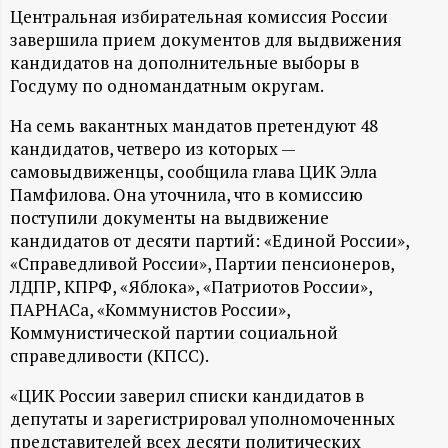
А
Центральная избирательная комиссия России
завершила прием документов для выдвижения
Н
кандидатов на дополнительные выборы в
Госдуму по одномандатным округам.
-
На семь вакантных мандатов претендуют 48
и
кандидатов, четверо из которых —
самовыдвиженцы, сообщила глава ЦИК Элла
н
Памфилова. Она уточнила, что в комиссию
поступили документы на выдвижение
ф
кандидатов от десяти партий: «Единой России»,
«Справедливой России», Партии пенсионеров,
о
ЛДПР, КПРФ, «Яблока», «Патриотов России»,
ПАРНАСа, «Коммунистов России»,
р
Коммунистической партии социальной
справедливости (КПСС).
м
«ЦИК России заверил списки кандидатов в
депутаты и зарегистрировал уполномоченных
а
представителей всех десяти политических