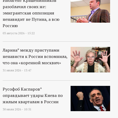
Иноагент Крашенинников
разоблачил своих же:
эмигрантская оппозиция
ненавидит не Путина, а всю
Россию
03 августа 2026 - 15:22
Ларина* между приступами
ненависти к России вспомнила,
что она «коренной москвич»
31 июля 2026 - 13:47
Русофоб Каспаров*
оправдывает удары Киева по
жилым кварталам в России
30 июля 2026 - 10:51