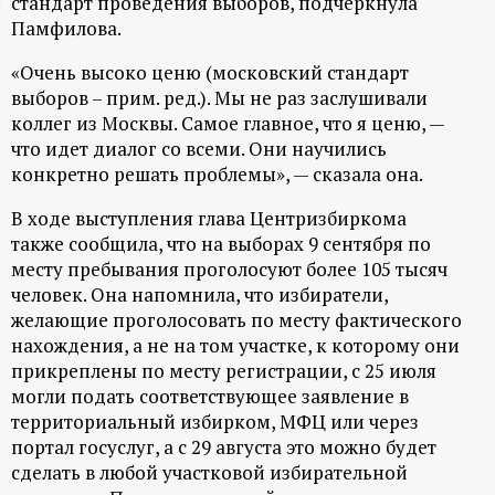
стандарт проведения выборов, подчеркнула
ц
Памфилова.
«Очень высоко ценю (московский стандарт
и
выборов – прим. ред.). Мы не раз заслушивали
коллег из Москвы. Самое главное, что я ценю, —
о
что идет диалог со всеми. Они научились
конкретно решать проблемы», — сказала она.
н
В ходе выступления глава Центризбиркома
н
также сообщила, что на выборах 9 сентября по
месту пребывания проголосуют более 105 тысяч
ы
человек. Она напомнила, что избиратели,
желающие проголосовать по месту фактического
нахождения, а не на том участке, к которому они
й
прикреплены по месту регистрации, с 25 июля
могли подать соответствующее заявление в
п
территориальный избирком, МФЦ или через
портал госуслуг, а с 29 августа это можно будет
о
сделать в любой участковой избирательной