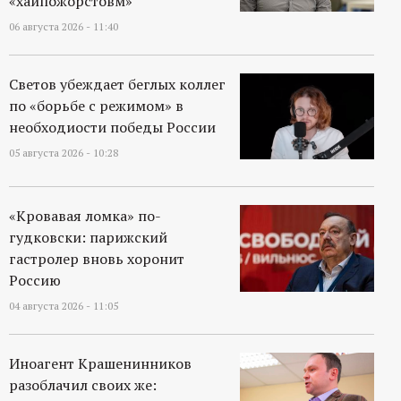
«хайпожорстовм»
06 августа 2026 - 11:40
Светов убеждает беглых коллег
по «борьбе с режимом» в
необходиости победы России
05 августа 2026 - 10:28
«Кровавая ломка» по-
гудковски: парижский
гастролер вновь хоронит
Россию
04 августа 2026 - 11:05
Иноагент Крашенинников
разоблачил своих же: