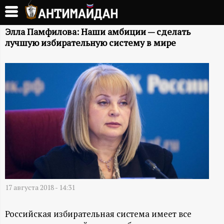
Перейти
к
А
основному
Элла Памфилова: Наши амбиции — сделать
лучшую избирательную систему в мире
содержанию
Н
Т
И
М
А
Й
17 августа 2018 - 14:31
Д
Российская избирательная система имеет все