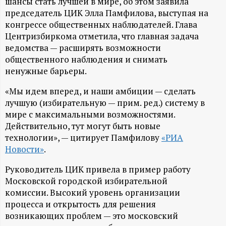
А
шансы стать лучшей в мире, об этом заявила
председатель ЦИК Элла Памфилова, выступая на
Н
конгрессе общественных наблюдателей. Глава
Центризбиркома отметила, что главная задача
-
ведомства — расширять возможности
общественного наблюдения и снимать
и
ненужные барьеры.
«Мы идем вперед, и наши амбиции — сделать
н
лучшую (избирательную — прим. ред.) систему в
мире с максимальными возможностями.
ф
Действительно, тут могут быть новые
технологии», — цитирует Памфилову
«РИА
о
Новости»
.
р
Руководитель ЦИК привела в пример работу
Московской городской избирательной
м
комиссии. Высокий уровень организации
процесса и открытость для решения
а
возникающих проблем — это московский