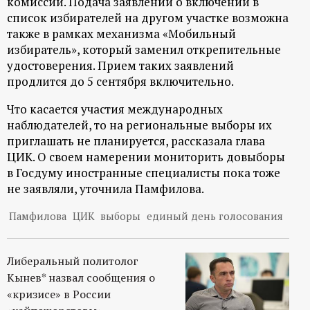
комиссии. Подача заявлений о включении в
р
список избирателей на другом участке возможна
также в рамках механизма «Мобильный
т
избиратель», который заменил открепительные
удостоверения. Прием таких заявлений
а
продлится до 5 сентября включительно.
л
Что касается участия международных
наблюдателей, то на региональные выборы их
приглашать не планируется, рассказала глава
ЦИК. О своем намерении мониторить довыборы
в Госдуму иностранные специалисты пока тоже
не заявляли, уточнила Памфилова.
Памфилова
ЦИК
выборы
единый день голосования
Либеральный политолог
Кынев* назвал сообщения о
«кризисе» в России