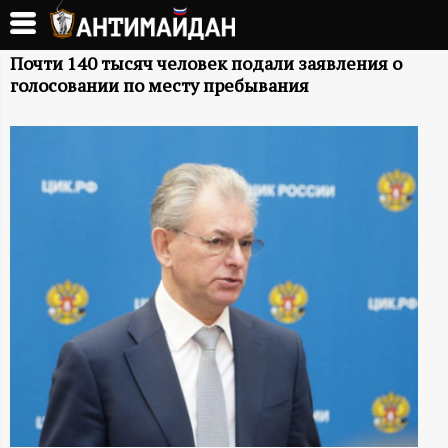
Перейти
к
А
основному
Почти 140 тысяч человек подали заявления о
голосовании по месту пребывания
содержанию
Н
Т
И
М
А
Й
Д