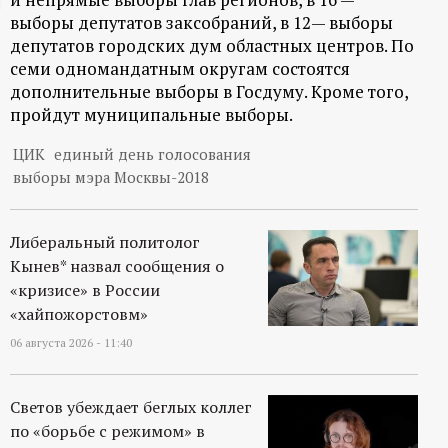
выборы депутатов заксобраний, в 12— выборы
ц
депутатов городских дум областных центров. По
семи одномандатным округам состоятся
и
дополнительные выборы в Госдуму. Кроме того,
пройдут муниципальные выборы.
о
ЦИК
единый день голосования
н
выборы мэра Москвы-2018
н
Либеральный политолог
ы
Кынев* назвал сообщения о
«кризисе» в России
й
«хайпожорстовм»
06 августа 2026 - 11:40
п
Светов убеждает беглых коллег
о
по «борьбе с режимом» в