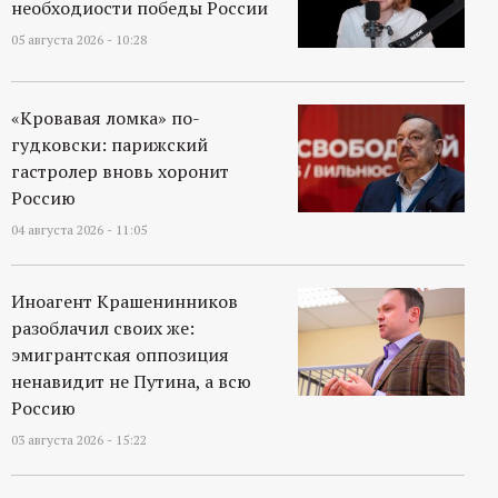
необходиости победы России
р
05 августа 2026 - 10:28
т
а
«Кровавая ломка» по-
гудковски: парижский
л
гастролер вновь хоронит
Россию
04 августа 2026 - 11:05
Иноагент Крашенинников
разоблачил своих же:
эмигрантская оппозиция
ненавидит не Путина, а всю
Россию
03 августа 2026 - 15:22