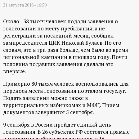
А
21 августа 2018 - 16:50
Н
Около 138 тысяч человек подали заявления о
-
голосовании по месту пребывания, а не
регистрации за последний месяц, сообщил
и
зампредседателя ЦИК Николай Булаев. По его
словам, это в три раза больше, чем было во время
региональной кампании в прошлом году. Почти
н
половина подавших заявления сделали это
впервые.
ф
Примерно 80 тысяч человек воспользовались для
о
переноса места голосования порталом госуслуг.
Подать заявления можно также в
р
территориальных избиркомах и МФЦ. Прием
документов завершится 5 сентября.
м
9 сентября в России пройдет единый день
голосования. В 26 субъектах РФ состоятся прямые
а
и непрямые выборы глав регионов, в 16 —