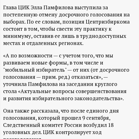
А
Глава ЦИК Элла Памфилова выступила за
Н
постепенную отмену досрочного голосования на
выборах. По ее словам, позиция Центризбиркома
-
состоит в том, чтобы свести эту практику к
минимуму, оставив ее лишь в труднодоступных
и
местах и отдаленных регионах.
«А по возможности — с учетом того, что мы
н
развиваем новые формы, в том числе и
"мобильный избиратель" — от них (от досрочного
ф
голосования — прим. ред.) отказаться», —
уточнила Памфилова на заседании круглого
о
стола «Актуальные вопросы совершенствования
и развития избирательного законодательства».
р
Она также рассказала, что после единого дня
м
голосования, который прошел 9 сентября,
Следственный комитет России возбудил 18
а
уголовных дел. ЦИК контролирует ход