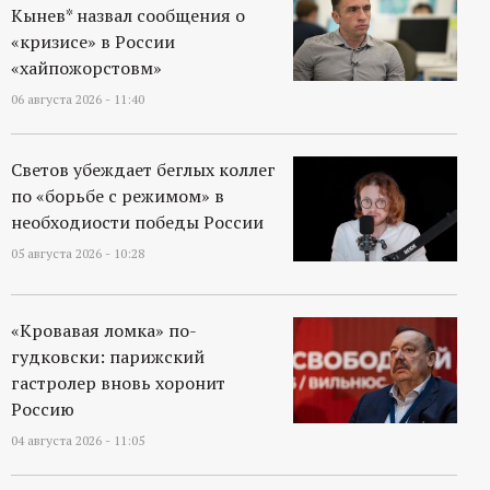
р
Кынев* назвал сообщения о
«кризисе» в России
т
«хайпожорстовм»
06 августа 2026 - 11:40
а
л
Светов убеждает беглых коллег
по «борьбе с режимом» в
необходиости победы России
05 августа 2026 - 10:28
«Кровавая ломка» по-
гудковски: парижский
гастролер вновь хоронит
Россию
04 августа 2026 - 11:05