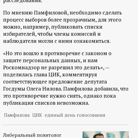
расследования.
ц
По мнению Памфиловой, необходимо сделать
процесс выборов более прозрачным, для этого
и
можно, например, публиковать списки
избирателей, чтобы члены комиссий и
о
наблюдатели могли с ними ознакомиться.
н
«Но это вошло в противоречие с законом о
защите персональных данных, и нам
н
Роскомнадзор не разрешил это делать», —
поделилась глава ЦИК, комментируя
соответствующее предложение депутата
ы
Госдумы Олега Нилова. Памфилова добавила, что
это противоречие нужно снять, однако пока
й
публикация списков невозможна.
п
Памфилова
ЦИК
единый день голосования
о
Либеральный политолог