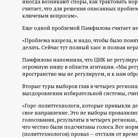
иногда возникают споры, как трактовать нор
р
считает, что для решения описанных пробл
ключевым вопросам».
т
Еще одной проблемой Памфилова считает не
а
«Проблема назрела, и надо, чтобы было понятн
л
делать. Сейчас тут полный хаос и полная не
Памфилова напомнила, что ЦИК не регулируе
огромную нишу в области агитации. «Мы регу
пространство мы не регулируем, и к нам обр
Вторые туры выборов глав в четырех региона
выздоровлении избирательной системы, счит
«Горе-политтехнологи, которые привыкли дей
свое направление. Это не выборы провалилис
голосования, результаты в четырех регионах,
что честно были подсчитаны голоса. Все норм
(политтехнологов) провал — отстали от врем