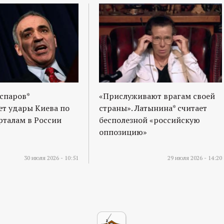
спаров*
«Прислуживают врагам своей
т удары Киева по
страны». Латынина* считает
талам в России
бесполезной «российскую
оппозицию»
30 июля 2026 - 10:51
29 июля 2026 - 14:20