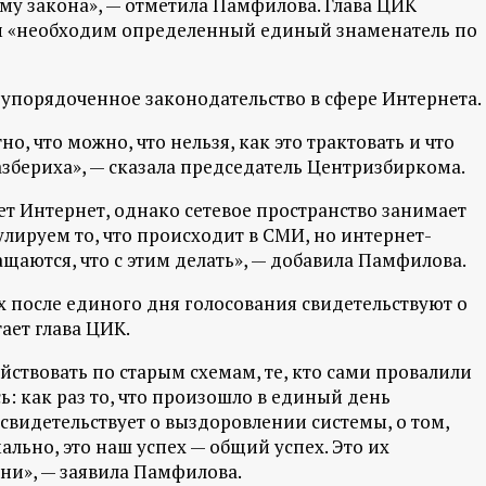
му закона», — отметила Памфилова. Глава ЦИК
ем «необходим определенный единый знаменатель по
упорядоченное законодательство в сфере Интернета.
о, что можно, что нельзя, как это трактовать и что
разбериха», — сказала председатель Центризбиркома.
т Интернет, однако сетевое пространство занимает
лируем то, что происходит в СМИ, но интернет-
ащаются, что с этим делать», — добавила Памфилова.
х после единого дня голосования свидетельствуют о
ает глава ЦИК.
ствовать по старым схемам, те, кто сами провалили
ь: как раз то, что произошло в единый день
 свидетельствует о выздоровлении системы, о том,
ально, это наш успех — общий успех. Это их
ени», — заявила Памфилова.