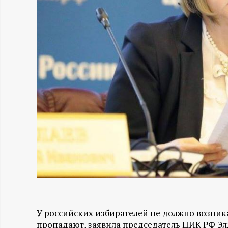
Н
-
и
н
ф
о
р
м
У российских избирателей не должно возника
а
пропадают, заявила председатель ЦИК РФ Э