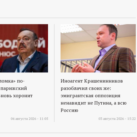
ломка» по-
Иноагент Крашенинников
 парижский
разоблачил своих же:
вновь хоронит
эмигрантская оппозиция
ненавидит не Путина, а всю
Россию
04 августа 2026 - 11:05
03 августа 2026 - 15:22