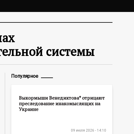
нах
тельной системы
Популярное
Выкормыши Венедиктова* отрицают
преследование инакомыслящих на
Украине
09 июля 2026 - 14:10