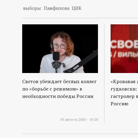
выборы
Памфилова
ЦИК
Светов убеждает беглых коллег
«Кровавая 
по «борьбе с режимом» в
гудковски:
необходиости победы России
гастролер 
Россию
05 августа 2026 - 10:28