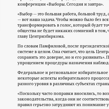
конференции «Выборы. Сегодня и завтра».
ц
«Выбор — это большая работа, большой труд, а
и
— вот наша задача. Чтобы можно было без вс
трансформировать в голос, который будет точ
о
общества не будет никаких сомнений в том, ч
главу Центризбиркома.
н
По словам Памфиловой, после президентско
системе в целом. Она считает, что цель Цен
н
сохранить это доверие, но и его развивать»
упрощением процедуры назначения наблюдат
ы
Федеральное и региональное избирательное 
й
некоторые аспекты избирательного процесса,
разного уровня в различных субъектах стра
п
«Поскольку часто поправки вносились, то во
законодательства, когда они не соответство
о
правил серьезно затрудняют их понимание у