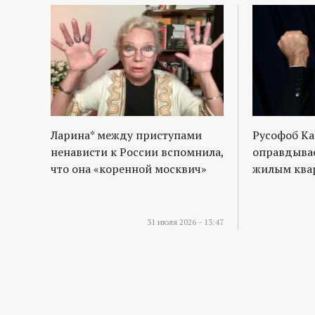
Ларина* между приступами
Русофоб Ка
ненависти к России вспомнила,
оправдывае
что она «коренной москвич»
жилым квар
31 июля 2026 - 13:47