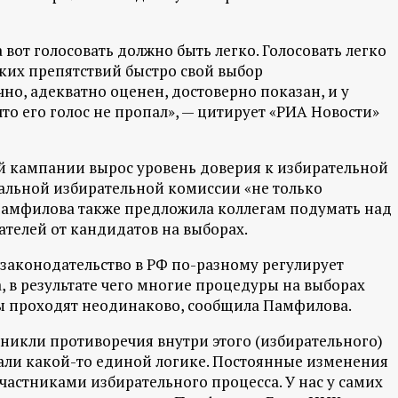
 вот голосовать должно быть легко. Голосовать легко
яких препятствий быстро свой выбор
но, адекватно оценен, достоверно показан, и у
то его голос не пропал», — цитирует «РИА Новости»
й кампании вырос уровень доверия к избирательной
тральной избирательной комиссии «не только
. Памфилова также предложила коллегам подумать над
елей от кандидатов на выборах.
законодательство в РФ по-разному регулирует
 в результате чего многие процедуры на выборах
ны проходят неодинаково, сообщила Памфилова.
зникли противоречия внутри этого (избирательного)
вали какой-то единой логике. Постоянные изменения
частниками избирательного процесса. У нас у самих