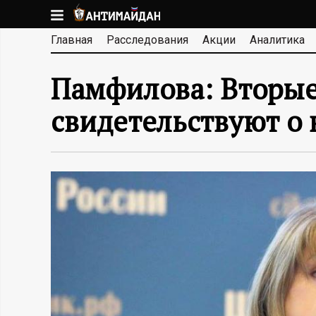
Перейти
к
А
Главная
Расследования
Акции
Аналитика
основному
содержанию
Н
Памфилова: Вторые
Т
свидетельствуют о
И
М
А
Й
Д
А