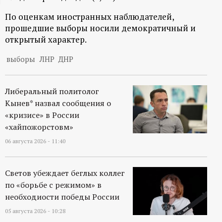
ц
По оценкам иностранных наблюдателей,
прошедшие выборы носили демократичный и
и
открытый характер.
о
выборы
ЛНР
ДНР
н
Либеральный политолог
Кынев* назвал сообщения о
н
«кризисе» в России
«хайпожорстовм»
ы
06 августа 2026 - 11:40
й
Светов убеждает беглых коллег
п
по «борьбе с режимом» в
необходиости победы России
о
05 августа 2026 - 10:28