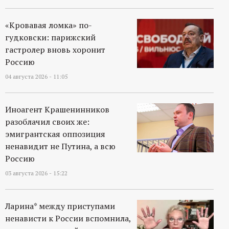
р
«Кровавая ломка» по-
т
гудковски: парижский
гастролер вновь хоронит
а
Россию
л
04 августа 2026 - 11:05
Иноагент Крашенинников
разоблачил своих же:
эмигрантская оппозиция
ненавидит не Путина, а всю
Россию
03 августа 2026 - 15:22
Ларина* между приступами
ненависти к России вспомнила,