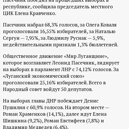
А
республике, сообщила председатель местного
Н
ЦИК Елена Кравченко.
Пасечник набрал 68,3% голосов, за Олега Коваля
-
проголосовали 16,55% избирателей, за Наталью
Сергун — 7,95%, за Людмилу Руснак — 5,9%,
и
недействительными признали 1,3% бюллетеней.
н
Общественное движение «Мир Луганщине»,
которое возглавляет Леонид Пасечник, лидирует
ф
на выборах в парламент ЛНР с 74,12% голосов. За
«Луганский экономический союз»
о
проголосовали 25,16% избирателей. Всего в
Народный совет войдут 50 депутатов.
р
На выборах главы ДНР побеждает Денис
Пушилин с 60,9% голосов. На втором месте —
м
Роман Храменков (14,1%), далее идут Елена
Шишкина (9,2%), Роман Евстифеев (7,8%) и
а
Владимир Медведев (6,4%).