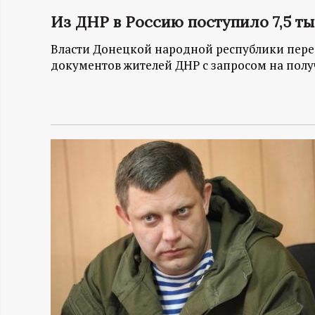
Из ДНР в Россию поступило 7,5 т
Н
Власти Донецкой народной республики перед
-
документов жителей ДНР с запросом на полу
и
н
ф
о
р
м
а