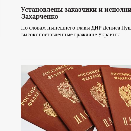
ц
Установлены заказчики и исполн
Захарченко
и
По словам нынешнего главы ДНР Дениса Пуши
высокопоставленные граждане Украины
о
н
н
ы
й
п
о