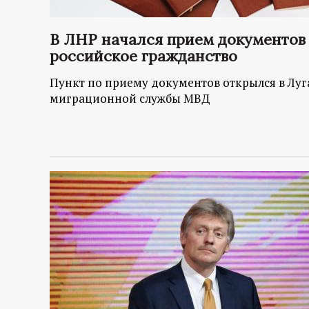
р
В ЛНР начался прием документов
т
российское гражданство
а
Пункт по приему документов открылся в Луг
миграционной службы МВД
л