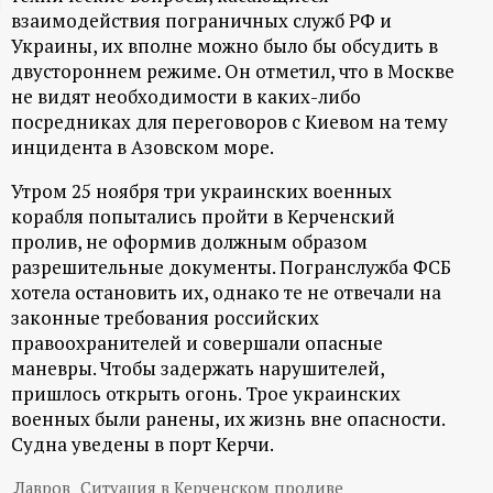
взаимодействия пограничных служб РФ и
ц
Украины, их вполне можно было бы обсудить в
двустороннем режиме. Он отметил, что в Москве
и
не видят необходимости в каких-либо
посредниках для переговоров с Киевом на тему
о
инцидента в Азовском море.
н
Утром 25 ноября три украинских военных
корабля попытались пройти в Керченский
н
пролив, не оформив должным образом
разрешительные документы. Погранслужба ФСБ
ы
хотела остановить их, однако те не отвечали на
законные требования российских
правоохранителей и совершали опасные
й
маневры. Чтобы задержать нарушителей,
пришлось открыть огонь. Трое украинских
п
военных были ранены, их жизнь вне опасности.
Судна уведены в порт Керчи.
о
Лавров
Ситуация в Керченском проливе