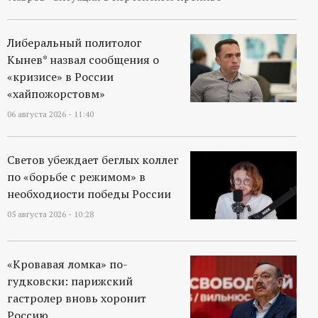
р
т
Либеральный политолог
Кынев* назвал сообщения о
а
«кризисе» в России
«хайпожорстовм»
л
06 августа 2026 - 11:40
Светов убеждает беглых коллег
по «борьбе с режимом» в
необходиости победы России
05 августа 2026 - 10:28
«Кровавая ломка» по-
гудковски: парижский
гастролер вновь хоронит
Россию