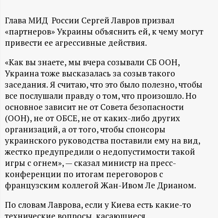
А
Н
Глава МИД России Сергей Лавров призвал
«партнеров» Украины объяснить ей, к чему могут
привести ее агрессивные действия.
-
«Как вы знаете, мы вчера созывали СБ ООН,
и
Украина тоже высказалась за созыв такого
заседания. Я считаю, что это было полезно, чтобы
н
все послушали правду о том, что произошло. Но
основное зависит не от Совета безопасности
ф
(ООН), не от ОБСЕ, не от каких-либо других
организаций, а от того, чтобы спонсоры
о
украинского руководства поставили ему на вид,
жестко предупредили о недопустимости такой
р
игры с огнем», — сказал министр на пресс-
конференции по итогам переговоров с
м
французским коллегой Жан-Ивом Ле Дрианом.
По словам Лаврова, если у Киева есть какие-то
а
технические вопросы, касающиеся