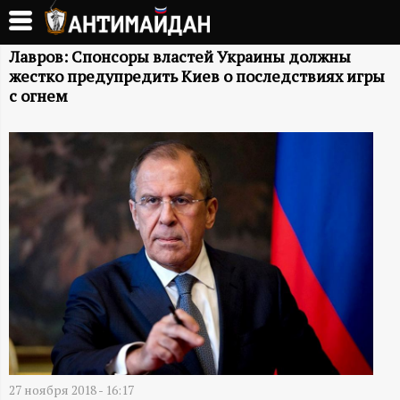
Перейти
к
А
основному
Лавров: Спонсоры властей Украины должны
жестко предупредить Киев о последствиях игры
содержанию
Н
с огнем
Т
И
М
А
Й
Д
27 ноября 2018 - 16:17