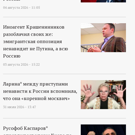
04 августа 2026 - 11:05
Иноагент Крашенинников
разоблачил своих же:
эмигрантская оппозиция
ненавидит не Путина, а всю
Россию
03 августа 2026 - 15:22
Ларина* между приступами
ненависти к России вспомнила,
что она «коренной москвич»
31 июля 2026 - 13:47
Русофоб Каспаров*