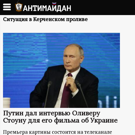
Перейти
к
А
основному
Ситуация в Керченском проливе
содержанию
Н
Т
И
М
А
Й
Путин дал интервью Оливеру
Д
Стоуну для его фильма об Украине
Премьера картины состоится на телеканале