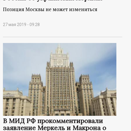
ц
Позиция Москвы не может измениться
и
27 мая 2019 - 09:28
о
н
н
ы
й
п
о
В МИД РФ прокомментировали
заявление Меркель и Макрона о