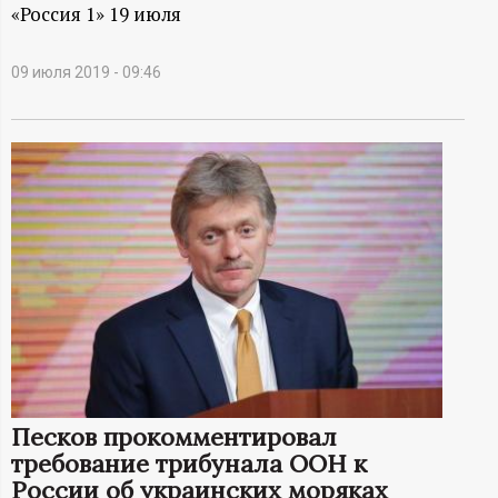
А
«Россия 1» 19 июля
Н
09 июля 2019 - 09:46
-
и
н
ф
о
р
м
Песков прокомментировал
требование трибунала ООН к
а
России об украинских моряках