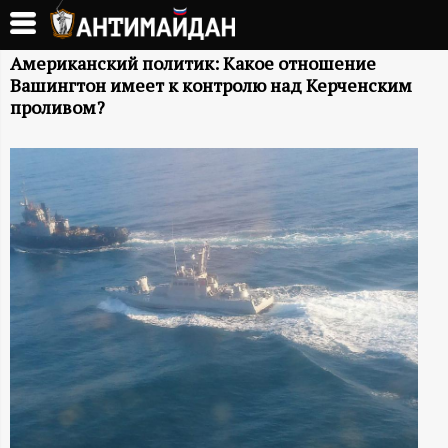
Перейти
к
А
основному
Американский политик: Какое отношение
Вашингтон имеет к контролю над Керченским
содержанию
Н
проливом?
Т
И
М
А
Й
Д