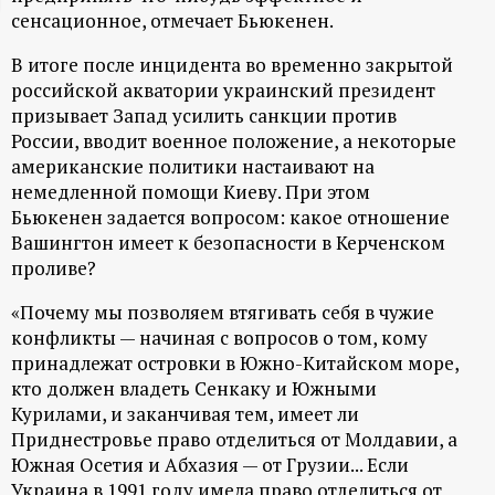
сенсационное, отмечает Бьюкенен.
ц
В итоге после инцидента во временно закрытой
и
российской акватории украинский президент
призывает Запад усилить санкции против
о
России, вводит военное положение, а некоторые
американские политики настаивают на
н
немедленной помощи Киеву. При этом
Бьюкенен задается вопросом: какое отношение
н
Вашингтон имеет к безопасности в Керченском
проливе?
ы
«Почему мы позволяем втягивать себя в чужие
конфликты — начиная с вопросов о том, кому
й
принадлежат островки в Южно-Китайском море,
кто должен владеть Сенкаку и Южными
п
Курилами, и заканчивая тем, имеет ли
Приднестровье право отделиться от Молдавии, а
о
Южная Осетия и Абхазия — от Грузии... Если
Украина в 1991 году имела право отделиться от