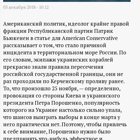
А
03 декабря 2018 - 10:12
Н
Американский политик, идеолог крайне правой
-
фракции Республиканской партии Патрик
Бьюкенен в статье для American Conservative
и
рассказывает о том, что стало причиной
инцидента в территориальном море России. По
н
его словам, экипажи украинских кораблей
прекрасно знали правила пересечения
ф
российской государственной границы, они не
раз проходили по Керченскому проливу ранее.
о
То, что произошло 25 ноября, — определенно,
провокация со стороны Киева и украинского
р
президента Петра Порошенко, популярность
которого на Украине настолько сильно упала,
что шансов выиграть выборы в конце марта у
м
него практически нет. Поэтому, чтобы привлечь
к себе внимание, Порошенко нужно было
а
предпринять что-нибудь эффектное и