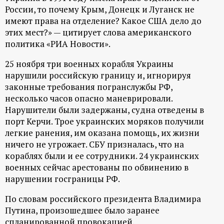
р
России, то почему Крым, Донецк и Луганск не
имеют права на отделение? Какое США дело до
т
этих мест?» — цитирует слова американского
политика «РИА Новости».
а
25 ноября три военных корабля Украины
нарушили российскую границу и, игнорируя
л
законные требования погранслужбы РФ,
несколько часов опасно маневрировали.
Нарушители были задержаны, судна отведены в
порт Керчи. Трое украинских моряков получили
легкие ранения, им оказана помощь, их жизни
ничего не угрожает. СБУ призналась, что на
кораблях были и ее сотрудники. 24 украинских
военных сейчас арестованы по обвинению в
нарушении госграницы РФ.
По словам российского президента Владимира
Путина, произошедшее было заранее
спланированной провокацией.