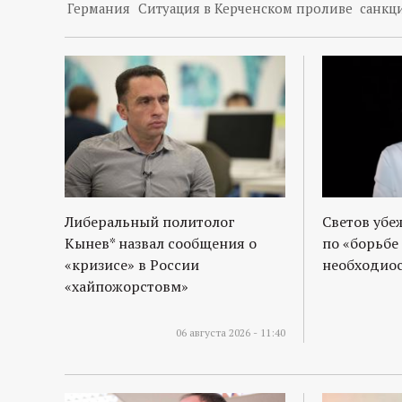
р
Германия
Ситуация в Керченском проливе
санкц
т
а
л
Либеральный политолог
Светов убе
Кынев* назвал сообщения о
по «борьбе
«кризисе» в России
необходиос
«хайпожорстовм»
06 августа 2026 - 11:40