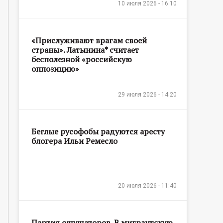
10 июля 2026 - 16:10
«Прислуживают врагам своей
страны». Латынина* считает
бесполезной «российскую
оппозицию»
29 июля 2026 - 14:20
Беглые русофобы радуются аресту
блогера Ильи Ремесло
20 июля 2026 - 11:40
Партия ощущаторов. В мигрантскую