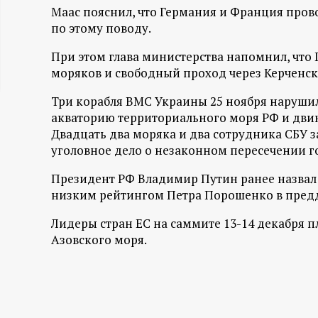
Маас пояснил, что Германия и Франция пров
ц
по этому поводу.
и
При этом глава министерства напомнил, что
моряков и свободный проход через Керченск
о
Три корабля ВМС Украины 25 ноября наруши
акваторию территориального моря РФ и двин
н
Двадцать два моряка и два сотрудника СБУ 
уголовное дело о незаконном пересечении г
н
Президент РФ Владимир Путин ранее назвал
ы
низким рейтингом Петра Порошенко в пред
й
Лидеры стран ЕС на саммите 13-14 декабря 
Азовского моря.
п
о