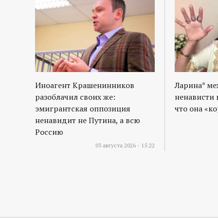
Иноагент Крашенинников
Ларина* м
разоблачил своих же:
ненависти 
эмигрантская оппозиция
что она «к
ненавидит не Путина, а всю
Россию
03 августа 2026 - 15:22