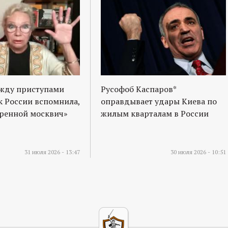
ежду приступами
Русофоб Каспаров*
к России вспомнила,
оправдывает удары Киева по
оренной москвич»
жилым кварталам в России
31 июля 2026 - 13:47
30 июля 2026 - 10:51