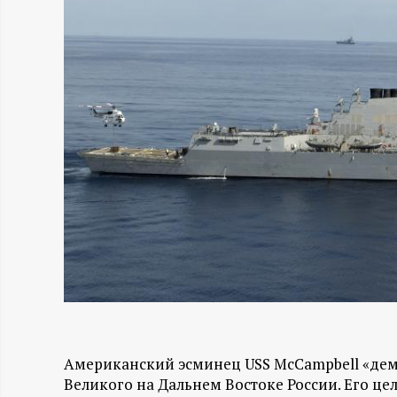
Н
-
и
н
ф
о
р
м
Американский эсминец USS McCampbell «дем
а
Великого на Дальнем Востоке России. Его цел