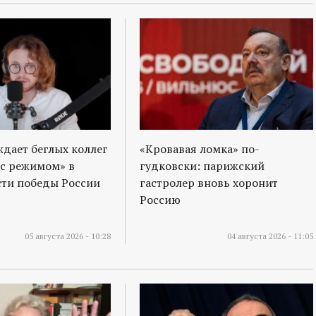
ждает беглых коллег
«Кровавая ломка» по-
 с режимом» в
гудковски: парижский
ти победы России
гастролер вновь хоронит
Россию
05 августа 2026 - 10:28
04 августа 2026 - 11:05