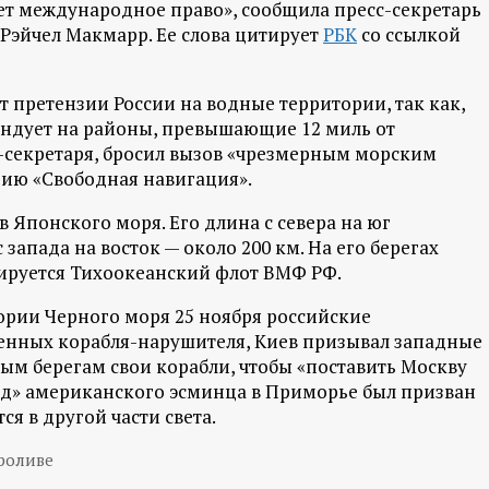
шает международное право», сообщила пресс-секретарь
Рэйчел Макмарр. Ее слова цитирует
РБК
со ссылкой
 претензии России на водные территории, так как,
ндует на районы, превышающие 12 миль от
с-секретаря, бросил вызов «чрезмерным морским
цию «Свободная навигация».
 Японского моря. Его длина с севера на юг
 запада на восток — около 200 км. На его берегах
азируется Тихоокеанский флот ВМФ РФ.
ории Черного моря 25 ноября российские
енных корабля-нарушителя, Киев призывал западные
м берегам свои корабли, чтобы «поставить Москву
од» американского эсминца в Приморье был призван
я в другой части света.
роливе