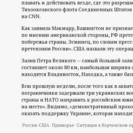
плавать и действовать везде, где это разре
ц
Тихоокеанского флота Соединенных Штатов 
на CNN.
и
Как заявила Макмарр, Вашингтон не признает
по мнению американской стороны, РФ прете
о
побережья страны. Эсминец, по словам прес
претензиям России». США назвали эту опера
н
Залив Петра Великого — самый большой залив
н
составляет около 80 км, наибольшая ширина с
находятся Владивосток, Находка, а также б
ы
Всю прошлую неделю, после того как в акват
й
пограничники задержали три украинских во
страны и НАТО направить к российским южны
п
на место». Видимо, «демонстративный прох
оказать поддержку Украине, которая находитс
о
Россия-США
Приморье
Ситуация в Керченском п