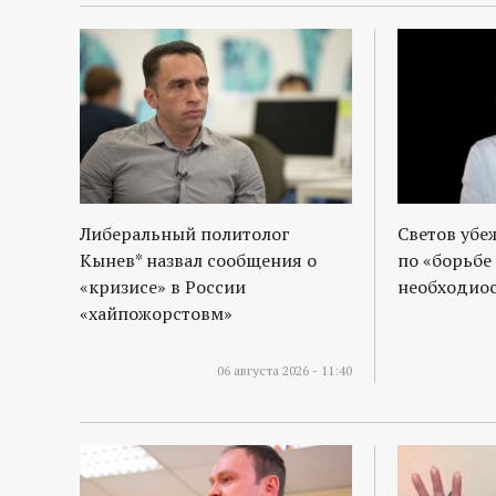
р
т
а
л
Либеральный политолог
Светов убе
Кынев* назвал сообщения о
по «борьбе
«кризисе» в России
необходиос
«хайпожорстовм»
06 августа 2026 - 11:40