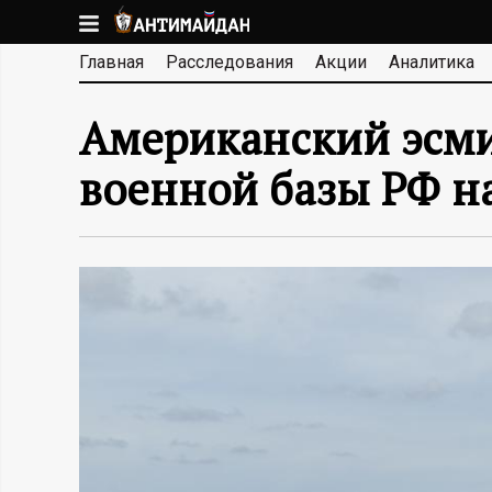
Перейти
к
А
Главная
Расследования
Акции
Аналитика
основному
содержанию
Н
Американский эсми
Т
военной базы РФ н
И
М
А
Й
Д
А