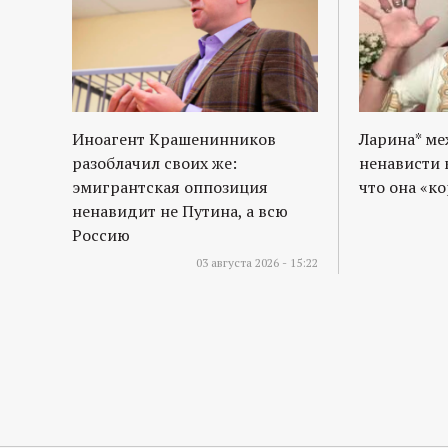
Иноагент Крашенинников
Ларина* м
разоблачил своих же:
ненависти 
эмигрантская оппозиция
что она «к
ненавидит не Путина, а всю
Россию
03 августа 2026 - 15:22