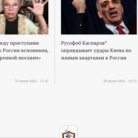
ежду приступами
Русофоб Каспаров*
к России вспомнила,
оправдывает удары Киева по
оренной москвич»
жилым кварталам в России
31 июля 2026 - 13:47
30 июля 2026 - 10:51