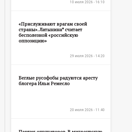
10 июля 2026 - 16:10
«Прислуживают врагам своей
страны». Латынина* считает
бесполезной «российскую
оппозицию»
29 июля 2026 - 14:20
Беглые русофобы радуются аресту
блогера Ильи Ремесло
20 июля 2026 - 11:40
Партия ощущаторов. В мигрантскую