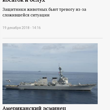
А
Защитники животных бьют тревогу из-за
Н
сложившейся ситуации
-
19 декабря 2018 - 14:16
и
н
ф
о
р
м
а
Американский эсминец