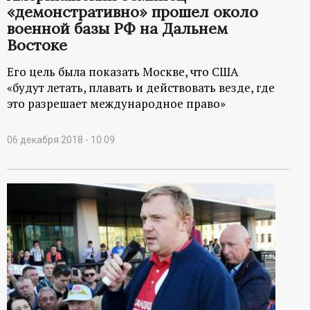
«демонстративно» прошел около
ц
военной базы РФ на Дальнем
Востоке
и
Его цель была показать Москве, что США
о
«будут летать, плавать и действовать везде, где
это разрешает международное право»
н
06 декабря 2018 - 10:09
н
ы
й
п
о