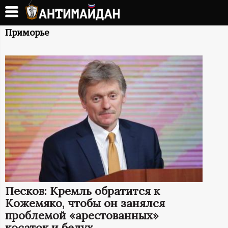
Перейти
к
А
основному
Приморье
содержанию
Н
Т
И
М
А
Й
Песков: Кремль обратится к
Д
Кожемяко, чтобы он занялся
проблемой «арестованных»
косаток и белух