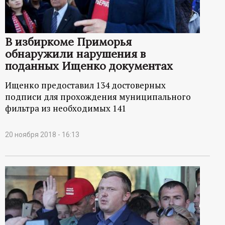
р
т
В избиркоме Приморья
а
обнаружили нарушения в
поданных Ищенко документах
л
Ищенко предоставил 134 достоверных
подписи для прохождения муниципального
фильтра из необходимых 141
20 ноября 2018 - 16:13