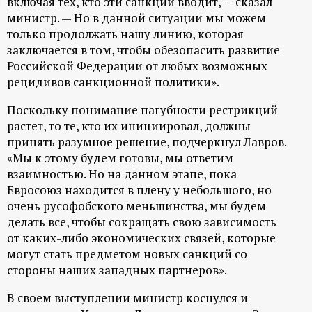
включая тех, кто эти санкции вводит, — сказал
ц
министр. — Но в данной ситуации мы можем
только продолжать нашу линию, которая
заключается в том, чтобы обезопасить развитие
и
Российской Федерации от любых возможных
рецидивов санкционной политики».
о
Поскольку понимание пагубности рестрикций
н
растет, то те, кто их инициировал, должны
принять разумное решение, подчеркнул Лавров.
н
«Мы к этому будем готовы, мы ответим
взаимностью. Но на данном этапе, пока
ы
Евросоюз находится в плену у небольшого, но
очень русофобского меньшинства, мы будем
й
делать все, чтобы сокращать свою зависимость
от каких-либо экономических связей, которые
п
могут стать предметом новых санкций со
стороны наших западных партнеров».
о
В своем выступлении министр коснулся и