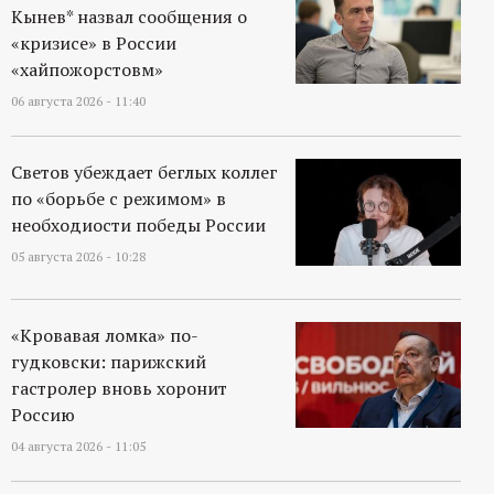
Кынев* назвал сообщения о
«кризисе» в России
«хайпожорстовм»
06 августа 2026 - 11:40
Светов убеждает беглых коллег
по «борьбе с режимом» в
необходиости победы России
05 августа 2026 - 10:28
«Кровавая ломка» по-
гудковски: парижский
гастролер вновь хоронит
Россию
04 августа 2026 - 11:05