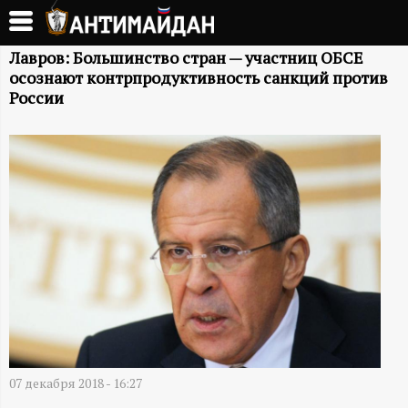
Перейти
к
А
основному
Лавров: Большинство стран — участниц ОБСЕ
осознают контрпродуктивность санкций против
содержанию
Н
России
Т
И
М
А
Й
Д
07 декабря 2018 - 16:27