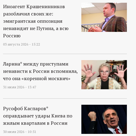
Иноагент Крашенинников
разоблачил своих же:
эмигрантская оппозиция
ненавидит не Путина, а всю
Россию
03 августа 2026 - 15:22
Ларина* между приступами
ненависти к России вспомнила,
что она «коренной москвич»
31 июля 2026 - 13:47
Русофоб Каспаров*
оправдывает удары Киева по
жилым кварталам в России
30 июля 2026 - 10:51