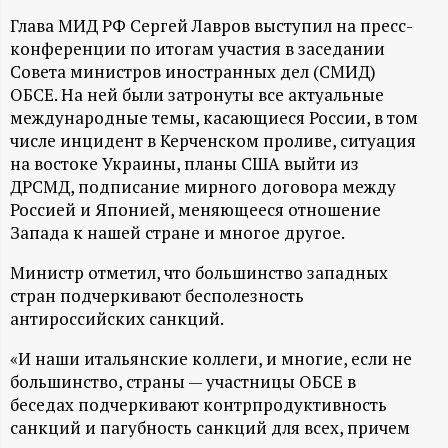
А
Глава МИД РФ Сергей Лавров выступил на пресс-
Н
конференции по итогам участия в заседании
Совета министров иностранных дел (СМИД)
-
ОБСЕ. На ней были затронуты все актуальные
международные темы, касающиеся России, в том
и
числе инцидент в Керченском проливе, ситуация
на востоке Украины, планы США выйти из
н
ДРСМД, подписание мирного договора между
Россией и Японией, меняющееся отношение
ф
Запада к нашей стране и многое другое.
Министр отметил, что большинство западных
о
стран подчеркивают бесполезность
антироссийских санкций.
р
«И наши итальянские коллеги, и многие, если не
м
большинство, страны — участницы ОБСЕ в
беседах подчеркивают контрпродуктивность
а
санкций и пагубность санкций для всех, причем