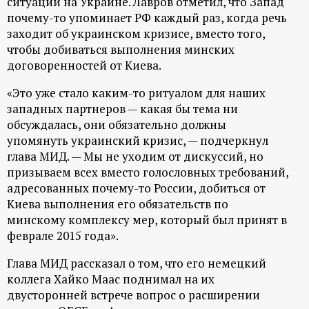
ситуации на Украине. Лавров отметил, что Запад
р
почему-то упоминает РФ каждый раз, когда речь
заходит об украинском кризисе, вместо того,
т
чтобы добиваться выполнения минских
договоренностей от Киева.
а
«Это уже стало каким-то ритуалом для наших
л
западных партнеров — какая бы тема ни
обсуждалась, они обязательно должны
упомянуть украинский кризис, — подчеркнул
глава МИД. — Мы не уходим от дискуссий, но
призываем всех вместо голословных требований,
адресованных почему-то России, добиться от
Киева выполнения его обязательств по
минскому комплексу мер, который был принят в
феврале 2015 года».
Глава МИД рассказал о том, что его немецкий
коллега Хайко Маас поднимал на их
двусторонней встрече вопрос о расширении