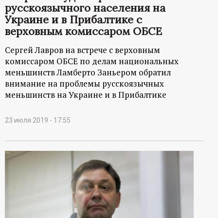
русскоязычного населения на
ц
Украине и в Прибалтике с
верховным комиссаром ОБСЕ
и
Сергей Лавров на встрече с верховным
о
комиссаром ОБСЕ по делам национальных
меньшинств Ламберто Заньером обратил
н
внимание на проблемы русскоязычных
меньшинств на Украине и в Прибалтике
н
23 июля 2019 - 17:55
ы
й
п
о