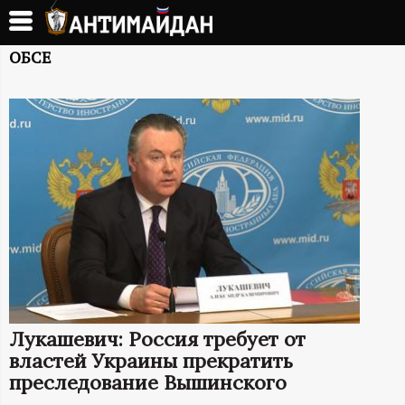
Перейти
к
А
основному
ОБСЕ
содержанию
Н
Т
И
М
А
Й
Лукашевич: Россия требует от
Д
властей Украины прекратить
преследование Вышинского