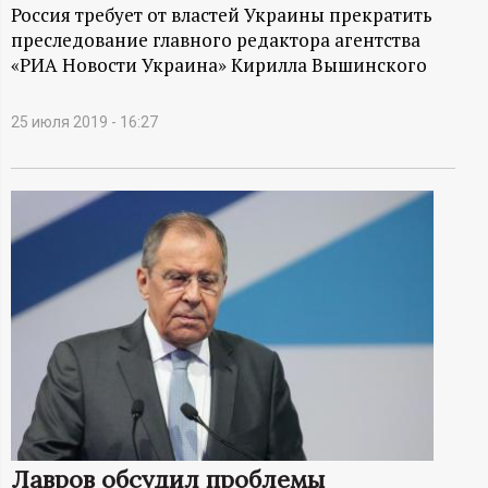
А
Россия требует от властей Украины прекратить
преследование главного редактора агентства
Н
«РИА Новости Украина» Кирилла Вышинского
-
25 июля 2019 - 16:27
и
н
ф
о
р
м
а
Лавров обсудил проблемы