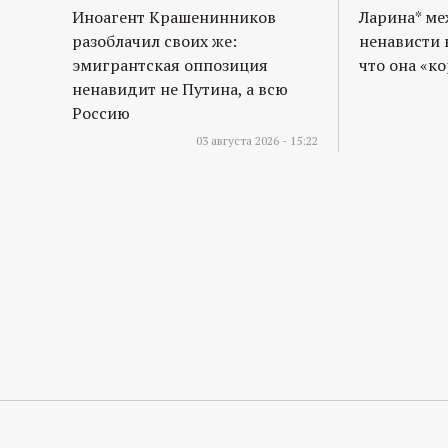
Иноагент Крашенинников
Ларина* м
разоблачил своих же:
ненависти 
эмигрантская оппозиция
что она «к
ненавидит не Путина, а всю
Россию
03 августа 2026 - 15:22