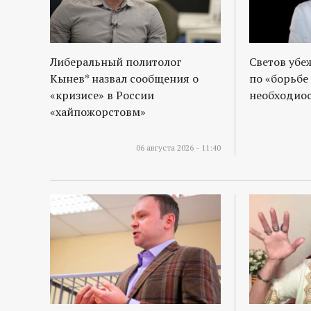
р
т
Либеральный политолог
Светов убе
а
Кынев* назвал сообщения о
по «борьбе
«кризисе» в России
необходиос
л
«хайпожорстовм»
06 августа 2026 - 11:40