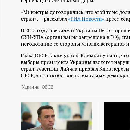
героизацию Степана Бандеры.
ц
«Министры договорились, что этой теме дол
стран», — рассказал
«РИА Новости»
пресс-сек
и
В 2015 году президент Украины Петр Пороше
о
ОУН-УПА (организация запрещена в РФ), стат
негодование со стороны многих ветеранов и 
н
Глава ОБСЕ также указал Климкину на то, чт
выборы президента Украины является наруш
н
стран-участниц. Лайчак призвал Киев пересм
ОБСЕ, «поспособствовав тем самым демокра
ы
Украина
ОБСЕ
й
п
о