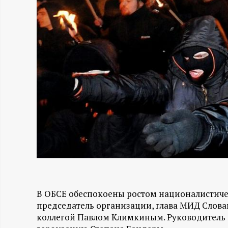
Н
-
и
н
ф
о
р
м
В ОБСЕ обеспокоены ростом националистиче
председатель организации, глава МИД Слова
а
коллегой Павлом Климкиным. Руководитель 