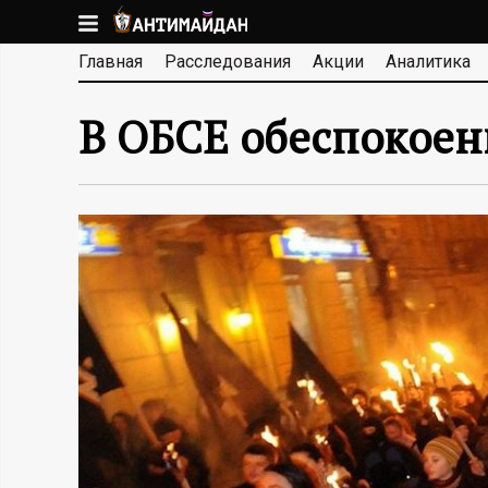
Перейти
к
А
Главная
Расследования
Акции
Аналитика
основному
содержанию
Н
В ОБСЕ обеспокоен
Т
И
М
А
Й
Д
А