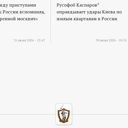
ежду приступами
Русофоб Каспаров*
к России вспомнила,
оправдывает удары Киева по
оренной москвич»
жилым кварталам в России
31 июля 2026 - 13:47
30 июля 2026 - 10:51