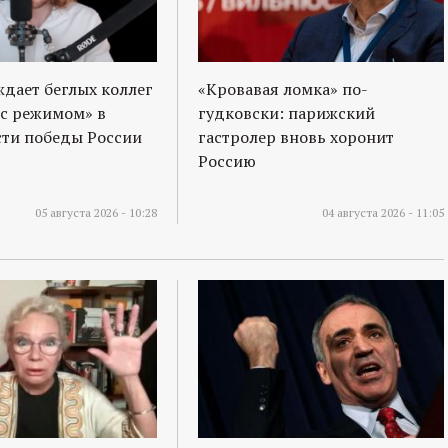
ждает беглых коллег
«Кровавая ломка» по-
 с режимом» в
гудковски: парижский
ти победы России
гастролер вновь хоронит
Россию
05 августа 2026 - 10:28
04 августа 2026 - 11:05